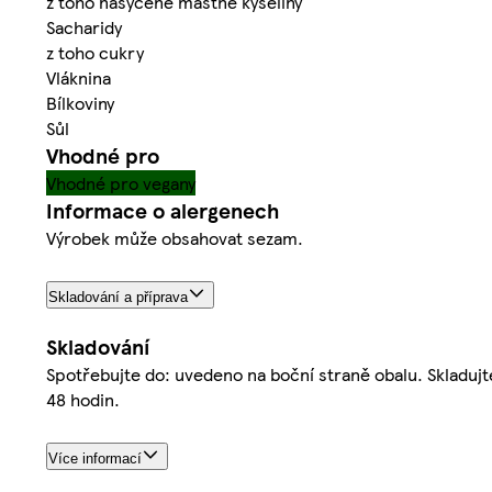
z toho nasycené mastné kyseliny
Sacharidy
z toho cukry
Vláknina
Bílkoviny
Sůl
Vhodné pro
Vhodné pro vegany
Informace o alergenech
Výrobek může obsahovat sezam.
Skladování a příprava
Skladování
Spotřebujte do: uvedeno na boční straně obalu. Skladujte
48 hodin.
Více informací