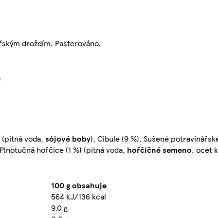
ářským droždím. Pasterováno.
)
a (pitná voda,
sójové boby
), Cibule (9 %), Sušené potravinářské
 Plnotučná hořčice (1 %) (pitná voda,
hořčičné
semeno
, ocet 
100 g obsahuje
564 kJ/136 kcal
9,0 g