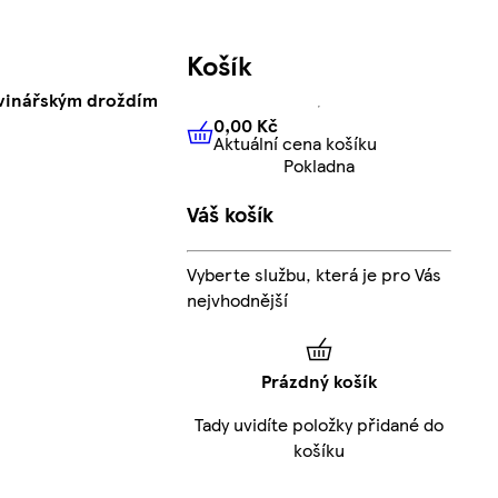
Košík
avinářským droždím
0,00 Kč
Aktuální cena košíku
0,00 Kč
Aktuální cena košíku
Pokladna
Váš košík
Vyberte službu, která je pro Vás
nejvhodnější
Prázdný košík
Tady uvidíte položky přidané do
košíku