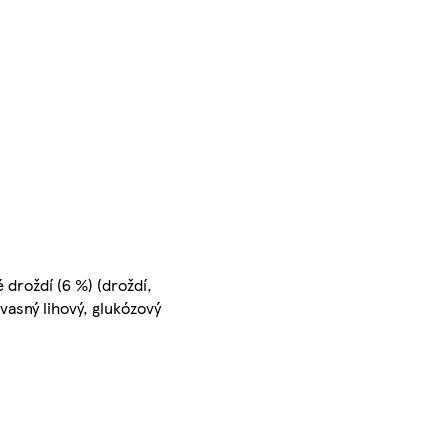
 droždí (6 %) (droždí,
kvasný lihový, glukózový