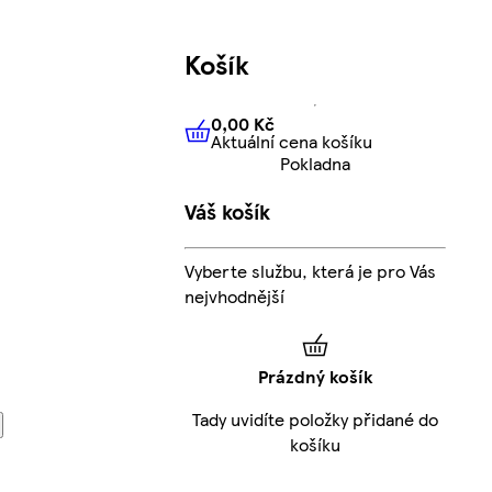
Košík
0,00 Kč
Aktuální cena košíku
0,00 Kč
Aktuální cena košíku
Pokladna
Váš košík
Vyberte službu, která je pro Vás
nejvhodnější
Prázdný košík
Tady uvidíte položky přidané do
košíku