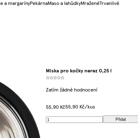
e a margaríny
Pekárna
Maso a lahůdky
Mražené
Trvanlivé
Miska pro kočky nerez 0,25 l
Zatím žádné hodnocení
55,90 Kč/kus
55,90 Kč
Přidat