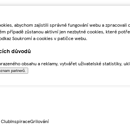
kies, abychom zajistili správné fungování webu a zpracovali 
ém případě zůstanou aktivní jen nezbytné cookies, které pot
odkaz Soukromí a cookies v patičce webu.
ících důvodů
azeného obsahu a reklamy, vytvářet uživatelské statistiky, uk
znam partnerů.
 Club
Inspirace
Grilování