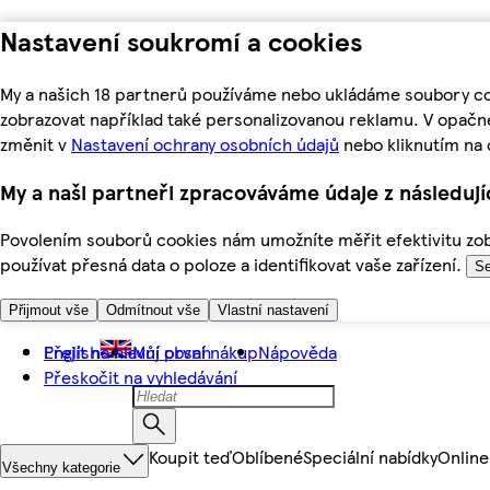
Nastavení soukromí a cookies
My a našich 18 partnerů používáme nebo ukládáme soubory coo
zobrazovat například také personalizovanou reklamu. V opačn
změnit v
Nastavení ochrany osobních údajů
nebo kliknutím na 
My a naši partneři zpracováváme údaje z následuj
Povolením souborů cookies nám umožníte měřit efektivitu zobr
používat přesná data o poloze a identifikovat vaše zařízení.
Se
Přijmout vše
Odmítnout vše
Vlastní nastavení
Přejít na hlavní obsah
English
Můj první nákup
Nápověda
Přeskočit na vyhledávání
Koupit teď
Oblíbené
Speciální nabídky
Online
Všechny kategorie