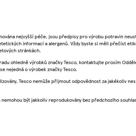
nována nejvyšší péče, jsou předpisy pro výrobu potravin neust
etetických informací a alergenů. Vždy byste si měli přečíst eti
etových stránkách.
 radu ohledně výrobků značky Tesco, kontaktujte prosím Odděl
se nejedná o výrobek značky Tesco.
ualizovány, Tesco nemůže přijmout odpovědnost za jakékoliv ne
a nemohou být jakkoliv reprodukovány bez předchozího souhla