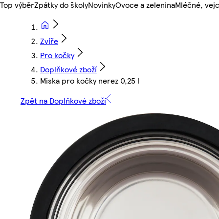
Top výběr
Zpátky do školy
Novinky
Ovoce a zelenina
Mléčné, vejc
Zvíře
Pro kočky
Doplňkové zboží
Miska pro kočky nerez 0,25 l
Zpět na Doplňkové zboží