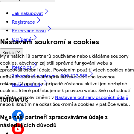
Jak nakupovat
Registrace
Rezervace času
Oblíbené
Nastavení soukromí a cookies
Kontakt
My a našich 18 partnerů používáme nebo ukládáme soubory
cookies, abychom zajistili správné fungování webu a
itesco.cz
zpracovali osobní údaje. Povolením použití všech cookies nám
Zákaznické centrum - 800 222 555
umožníte zobrazovat například také personalizovanou
reklamu. V opačném případě zůstanou aktivní jen nezbytné
Naše obchody
cookies, které potřebujeme k provozu webu. Své rozhodnutí
můžete kdykoliv změnit v
Nastavení ochrany osobních údajů
followUs
nebo kliknutím na odkaz Soukromí a cookies v patičce webu.
My a naši partneři zpracováváme údaje z
následujících důvodů