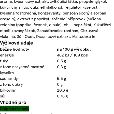
aroma, kvasnicový extrakt, zvlhčující látka: propylenglykol,
kukuřičný sirup, cukr, ethylalkohol, regulátor kyselosti:
kyselina fosforečná, konzervanty: benzoan sodný a sorban
draselný, extrakt z papriky), Kořenící přípravek (sušená
zelenina (paprika, česnek, cibule), chilli paprička), Kukuřičný
modifikovaný škrob, Zahušťovadlo: xanthan, Citrusová
vláknina, Sůl, Ocet, Kvasnicový extrakt, Maltodextrin
Výživové údaje
Běžné hodnoty
na 100 g výrobku:
energie
462 kJ / 109 kcal
tuky
0,5 g
z toho nasycené mastné
0,3 g
kyseliny
sacharidy
5,5 g
z toho cukry
0 g
bílkoviny
20,6 g
sůl
0,76 g
Vhodné pro
Dolphin friendly