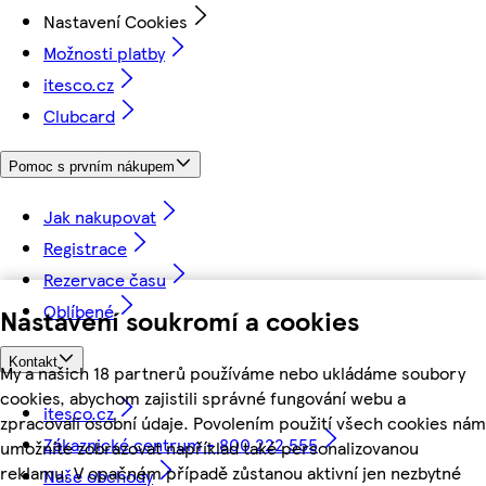
Nastavení Cookies
Možnosti platby
itesco.cz
Clubcard
Pomoc s prvním nákupem
Jak nakupovat
Registrace
Rezervace času
Oblíbené
Nastavení soukromí a cookies
Kontakt
My a našich 18 partnerů používáme nebo ukládáme soubory
cookies, abychom zajistili správné fungování webu a
itesco.cz
zpracovali osobní údaje. Povolením použití všech cookies nám
Zákaznické centrum - 800 222 555
umožníte zobrazovat například také personalizovanou
reklamu. V opačném případě zůstanou aktivní jen nezbytné
Naše obchody