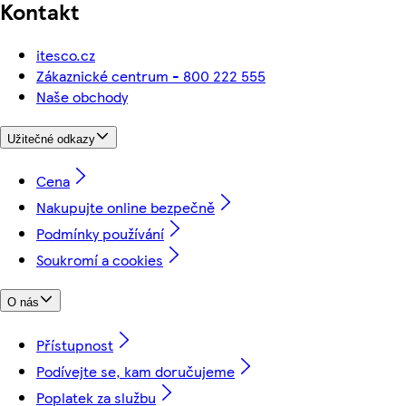
Kontakt
itesco.cz
Zákaznické centrum - 800 222 555
Naše obchody
Užitečné odkazy
Cena
Nakupujte online bezpečně
Podmínky používání
Soukromí a cookies
O nás
Přístupnost
Podívejte se, kam doručujeme
Poplatek za službu