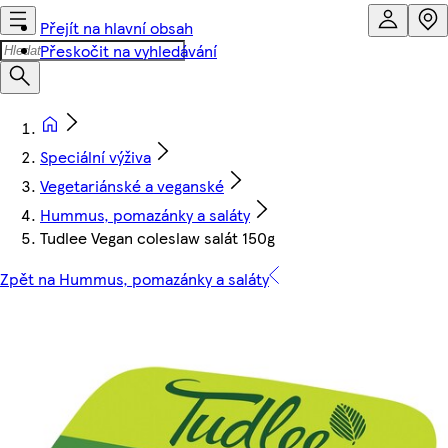
Přejít na hlavní obsah
Přeskočit na vyhledávání
Speciální výživa
Vegetariánské a veganské
Hummus, pomazánky a saláty
Tudlee Vegan coleslaw salát 150g
Zpět na Hummus, pomazánky a saláty