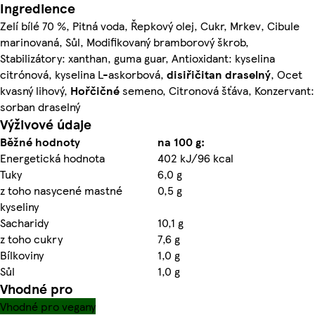
Ingredience
Zelí bílé 70 %, Pitná voda, Řepkový olej, Cukr, Mrkev, Cibule
marinovaná, Sůl, Modifikovaný bramborový škrob,
Stabilizátory: xanthan, guma guar, Antioxidant: kyselina
citrónová, kyselina L-askorbová,
disiřičitan draselný
, Ocet
kvasný lihový,
Hořčičné
semeno, Citronová šťáva, Konzervant:
sorban draselný
Výživové údaje
Běžné hodnoty
na 100 g:
Energetická hodnota
402 kJ/96 kcal
Tuky
6,0 g
z toho nasycené mastné
0,5 g
kyseliny
Sacharidy
10,1 g
z toho cukry
7,6 g
Bílkoviny
1,0 g
Sůl
1,0 g
Vhodné pro
Vhodné pro vegany