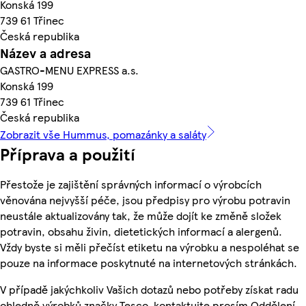
Konská 199
739 61 Třinec
Česká republika
Název a adresa
GASTRO-MENU EXPRESS a.s.
Konská 199
739 61 Třinec
Česká republika
Zobrazit vše Hummus, pomazánky a saláty
Příprava a použití
Přestože je zajištění správných informací o výrobcích
věnována nejvyšší péče, jsou předpisy pro výrobu potravin
neustále aktualizovány tak, že může dojít ke změně složek
potravin, obsahu živin, dietetických informací a alergenů.
Vždy byste si měli přečíst etiketu na výrobku a nespoléhat se
pouze na informace poskytnuté na internetových stránkách.
V případě jakýchkoliv Vašich dotazů nebo potřeby získat radu
ohledně výrobků značky Tesco, kontaktujte prosím Oddělení