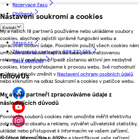
Rezervace času
Oblíbené
Nastavení soukromí a cookies
Kontakt
My a našich 18 partnerů používáme nebo ukládáme soubory
cookies, abychom zajistili správné fungování webu a
itesco.cz
zpracovali osobní údaje. Povolením použití všech cookies nám
Zákaznické centrum - 800 222 555
umožníte zobrazovat například také personalizovanou
reklamu. V opačném případě zůstanou aktivní jen nezbytné
Naše obchody
cookies, které potřebujeme k provozu webu. Své rozhodnutí
můžete kdykoliv změnit v
Nastavení ochrany osobních údajů
followUs
nebo kliknutím na odkaz Soukromí a cookies v patičce webu.
My a naši partneři zpracováváme údaje z
následujících důvodů
Povolením souborů cookies nám umožníte měřit efektivitu
zobrazeného obsahu a reklamy, vytvářet uživatelské statistiky,
ukládat nebo přistupovat k informacím ve vašem zařízení,
©
Tesco Stores ČR a.s. 2026
používat přesná data o poloze a identifikovat vaše zařízení.