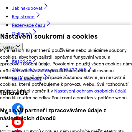
Jak nakupovat
Registrace
Rezervace času
Oblíbené
Nastavení soukromí a cookies
Kontakt
My a našich 18 partnerů používáme nebo ukládáme soubory
cookies, abychom zajistili správné fungování webu a
itesco.cz
zpracovali osobní údaje. Povolením použití všech cookies nám
Zákaznické centrum - 800 222 555
umožníte zobrazovat například také personalizovanou
reklamu. V opačném případě zůstanou aktivní jen nezbytné
Naše obchody
cookies, které potřebujeme k provozu webu. Své rozhodnutí
můžete kdykoliv změnit v
Nastavení ochrany osobních údajů
followUs
nebo kliknutím na odkaz Soukromí a cookies v patičce webu.
My a naši partneři zpracováváme údaje z
následujících důvodů
Povolením souborů cookies nám umožníte měřit efektivitu