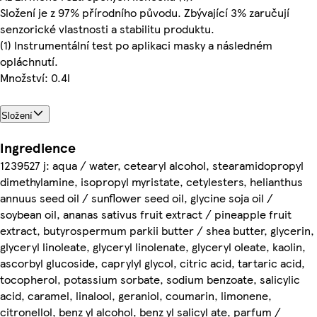
Složení je z 97% přírodního původu. Zbývající 3% zaručují
senzorické vlastnosti a stabilitu produktu.
(1) Instrumentální test po aplikaci masky a následném
opláchnutí.
Množství: 0.4l
Složení
Ingredience
1239527 j: aqua / water, cetearyl alcohol, stearamidopropyl
dimethylamine, isopropyl myristate, cetylesters, helianthus
annuus seed oil / sunflower seed oil, glycine soja oil /
soybean oil, ananas sativus fruit extract / pineapple fruit
extract, butyrospermum parkii butter / shea butter, glycerin,
glyceryl linoleate, glyceryl linolenate, glyceryl oleate, kaolin,
ascorbyl glucoside, caprylyl glycol, citric acid, tartaric acid,
tocopherol, potassium sorbate, sodium benzoate, salicylic
acid, caramel, linalool, geraniol, coumarin, limonene,
citronellol, benz yl alcohol, benz yl salicyl ate, parfum /