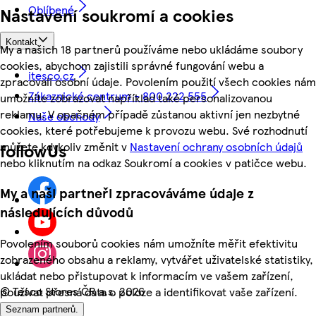
Oblíbené
Nastavení soukromí a cookies
Kontakt
My a našich 18 partnerů používáme nebo ukládáme soubory
cookies, abychom zajistili správné fungování webu a
itesco.cz
zpracovali osobní údaje. Povolením použití všech cookies nám
Zákaznické centrum - 800 222 555
umožníte zobrazovat například také personalizovanou
reklamu. V opačném případě zůstanou aktivní jen nezbytné
Naše obchody
cookies, které potřebujeme k provozu webu. Své rozhodnutí
můžete kdykoliv změnit v
Nastavení ochrany osobních údajů
followUs
nebo kliknutím na odkaz Soukromí a cookies v patičce webu.
My a naši partneři zpracováváme údaje z
následujících důvodů
Povolením souborů cookies nám umožníte měřit efektivitu
zobrazeného obsahu a reklamy, vytvářet uživatelské statistiky,
ukládat nebo přistupovat k informacím ve vašem zařízení,
©
Tesco Stores ČR a.s. 2026
používat přesná data o poloze a identifikovat vaše zařízení.
Seznam partnerů.