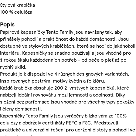
Stylová krabička
100 % celulóza
Popis
Papírové kapesníčky Tento Family jsou navrženy tak, aby
přinášely pohodlí a praktičnost do každé domácnosti. Jsou
dostupné ve stylových krabičkách, které se hodí do jakéhokoli
interiéru. Kapesníčky se snadno používají a jsou vhodné pro
širokou škálu každodenních potřeb – od péče o pleť až po
rychlý úklid.
Produkt je k dispozici ve 4 různých designových variantách,
inspirovaných pestrými motivy květin a folklóru.
Každá krabička obsahuje 200 2-vrstvých kapesníčků, které
nabízejí ideální rovnováhu mezi jemností a odolností. Díky
složení bez parfemace jsou vhodné pro všechny typy pokožky
i členy domácnosti.
Kapesníčky Tento Family jsou vyráběny blízko vám ze 100%
celulózy a obdržely certifikáty PEFC a FSC. Představují
praktické a univerzální řešení pro udržení čistoty a pohodlí ve