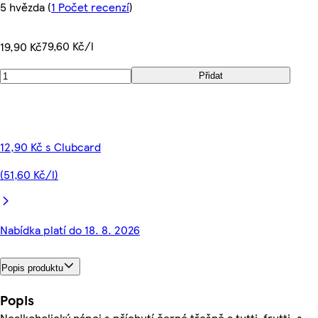
5 hvězda
(
1 Počet recenzí
)
79,60 Kč/l
19,90 Kč
Přidat
12,90 Kč s Clubcard
(51,60 Kč/l)
Nabídka platí do 18. 8. 2026
Popis produktu
Popis
Nealkoholický nápoj s příchutí černé třešně a tutti-frutti, s