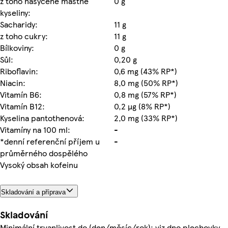
z toho nasycené mastné
0 g
kyseliny:
Sacharidy:
11 g
z toho cukry:
11 g
Bílkoviny:
0 g
Sůl:
0,20 g
Riboflavin:
0,6 mg (43% RP*)
Niacin:
8,0 mg (50% RP*)
Vitamín B6:
0,8 mg (57% RP*)
Vitamín B12:
0,2 µg (8% RP*)
Kyselina pantothenová:
2,0 mg (33% RP*)
Vitamíny na 100 ml:
-
*denní referenční příjem u
-
průměrného dospělého
Vysoký obsah kofeinu
Skladování a příprava
Skladování
Minimální trvanlivost do (den/měsíc/rok): viz dno plechovky.