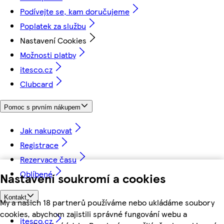
Podívejte se, kam doručujeme
Poplatek za službu
Nastavení Cookies
Možnosti platby
itesco.cz
Clubcard
Pomoc s prvním nákupem
Jak nakupovat
Registrace
Rezervace času
Oblíbené
Nastavení soukromí a cookies
Kontakt
My a našich 18 partnerů používáme nebo ukládáme soubory
cookies, abychom zajistili správné fungování webu a
itesco.cz