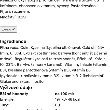
kofeinem, obohacen o vitamíny, sycený. Pasterizováno.
Pijte s rozumem.
Množství: 0.25l
Složení
Ingredience
Pitná voda, Cukr, Kyselina (kyselina citrónová), Oxid uhličitý
(min. 0, 3%), Extrakt rostlinného barviva (koncentrát z černé
mrkve), Regulátor kyselosti (citráty sodné), Příchutě, Kofein
(0, 03%), Barvivo (amonný karamel), Vitamíny [niacin (vitamín
B3), kyselina pantothenová (vitamín B5), vitamín B6
(pyridoxin), riboflavin (vitamín B2), vitamín B12 (kobalamin)],
Glukuronolakton, Inositol
Výživové údaje
Běžné hodnoty
na 100 ml:
Energie:
197 kJ/46 kcal
Tuky:
0 g