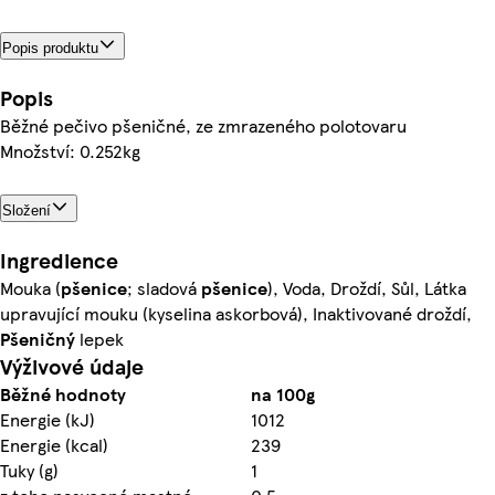
Popis produktu
Popis
Běžné pečivo pšeničné, ze zmrazeného polotovaru
Množství: 0.252kg
Složení
Ingredience
Mouka (
pšenice
; sladová
pšenice
), Voda, Droždí, Sůl, Látka
upravující mouku (kyselina askorbová), Inaktivované droždí,
Pšeničný
lepek
Výživové údaje
Běžné hodnoty
na 100g
Energie (kJ)
1012
Energie (kcal)
239
Tuky (g)
1