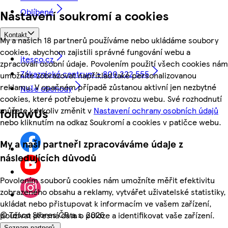
Oblíbené
Nastavení soukromí a cookies
Kontakt
My a našich 18 partnerů používáme nebo ukládáme soubory
cookies, abychom zajistili správné fungování webu a
itesco.cz
zpracovali osobní údaje. Povolením použití všech cookies nám
Zákaznické centrum - 800 222 555
umožníte zobrazovat například také personalizovanou
reklamu. V opačném případě zůstanou aktivní jen nezbytné
Naše obchody
cookies, které potřebujeme k provozu webu. Své rozhodnutí
můžete kdykoliv změnit v
Nastavení ochrany osobních údajů
followUs
nebo kliknutím na odkaz Soukromí a cookies v patičce webu.
My a naši partneři zpracováváme údaje z
následujících důvodů
Povolením souborů cookies nám umožníte měřit efektivitu
zobrazeného obsahu a reklamy, vytvářet uživatelské statistiky,
ukládat nebo přistupovat k informacím ve vašem zařízení,
©
Tesco Stores ČR a.s. 2026
používat přesná data o poloze a identifikovat vaše zařízení.
Seznam partnerů.