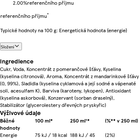
2.00%
referenčního příjmu
*
referenčního příjmu
Typické hodnoty na 100 g: Energetická hodnota {energie}
Složení
Ingredience
Cukr, Voda, Koncentrát z pomerančové šťávy, Kyselina
(kyselina citronová), Aroma, Koncentrát z mandarinkové šťávy
(0, 99%), Sladidla (kyselina cyklamová a její sodné a vápenaté
soli, acesulfam K), Barviva (karoteny, lykopen), Antioxidant
(kyselina askorbová), Konzervant (sorban draselný),
Stabilizátor (glycerolestery dřevných pryskyřic)
Výživové údaje
Běžné
100 ml*
250 ml¹*
(%** v 250 ml)
hodnoty
Energie
75 kJ / 18 kcal
188 kJ / 45
(2%)