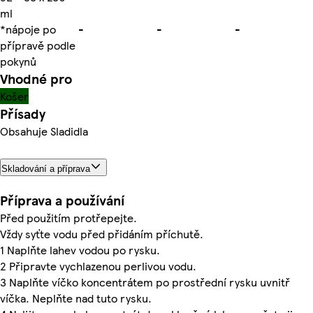
ml
*nápoje po
-
-
-
přípravě podle
pokynů
Vhodné pro
Košer
Přísady
Obsahuje Sladidla
Skladování a příprava
Příprava a používání
Před použitím protřepejte.
Vždy syťte vodu před přidáním příchutě.
1 Naplňte lahev vodou po rysku.
2 Připravte vychlazenou perlivou vodu.
3 Naplňte víčko koncentrátem po prostřední rysku uvnitř
víčka. Neplňte nad tuto rysku.