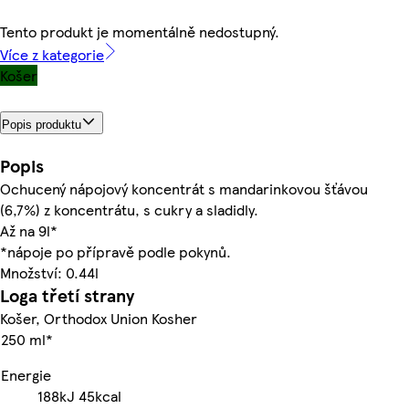
Tento produkt je momentálně nedostupný.
Více z kategorie
Košer
Popis produktu
Popis
Ochucený nápojový koncentrát s mandarinkovou šťávou
(6,7%) z koncentrátu, s cukry a sladidly.
Až na 9l*
*nápoje po přípravě podle pokynů.
Množství: 0.44l
Loga třetí strany
Košer, Orthodox Union Kosher
250 ml*
Energie
188kJ
45kcal