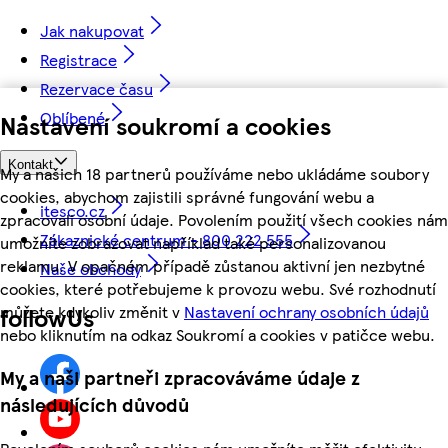
Jak nakupovat
Registrace
Rezervace času
Oblíbené
Nastavení soukromí a cookies
Kontakt
My a našich 18 partnerů používáme nebo ukládáme soubory
cookies, abychom zajistili správné fungování webu a
itesco.cz
zpracovali osobní údaje. Povolením použití všech cookies nám
Zákaznické centrum - 800 222 555
umožníte zobrazovat například také personalizovanou
reklamu. V opačném případě zůstanou aktivní jen nezbytné
Naše obchody
cookies, které potřebujeme k provozu webu. Své rozhodnutí
můžete kdykoliv změnit v
Nastavení ochrany osobních údajů
followUs
nebo kliknutím na odkaz Soukromí a cookies v patičce webu.
My a naši partneři zpracováváme údaje z
následujících důvodů