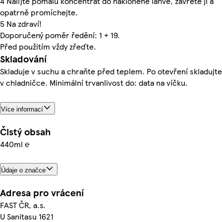
4 Nalijte pomalu koncentrát do nakloněné lahve, zavřete ji a
opatrně promíchejte.
5 Na zdraví!
Doporučený poměr ředění: 1 + 19.
Před použitím vždy zřeďte.
Skladování
Skladuje v suchu a chraňte před teplem. Po otevření skladujte
v chladničce. Minimální trvanlivost do: data na víčku.
Více informací
Čistý obsah
440ml ℮
Údaje o značce
Adresa pro vrácení
FAST ČR, a.s.
U Sanitasu 1621