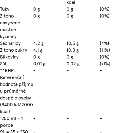
kcal
Tuky
0 g
0 g
(0%)
Z toho
0 g
0 g
(0%)
nasycené
mastné
kyseliny
Sacharidy
4,2 g
10,5 g
(4%)
Z toho cukry
4,1 g
10,3 g
(11%)
Bílkoviny
0 g
0 g
(0%)
Sůl
0,01 g
0,02 g
(<1%)
**RHP:
-
-
-
Referenční
hodnota příjmu
u průměrné
dospělé osoby
(8400 kJ/2000
kcal)
¹250 ml = 1
-
-
-
porce
9L = 35 x 250
-
-
-