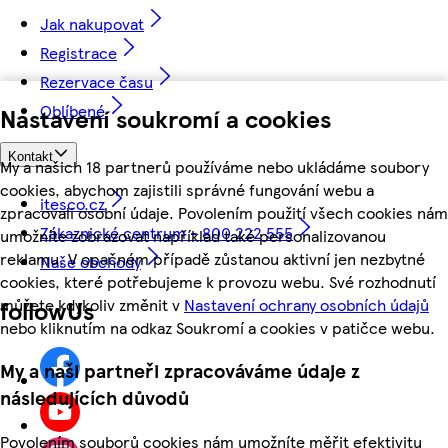
Jak nakupovat
Registrace
Rezervace času
Oblíbené
Nastavení soukromí a cookies
Kontakt
My a našich 18 partnerů používáme nebo ukládáme soubory
cookies, abychom zajistili správné fungování webu a
itesco.cz
zpracovali osobní údaje. Povolením použití všech cookies nám
Zákaznické centrum - 800 222 555
umožníte zobrazovat například také personalizovanou
reklamu. V opačném případě zůstanou aktivní jen nezbytné
Naše obchody
cookies, které potřebujeme k provozu webu. Své rozhodnutí
můžete kdykoliv změnit v
Nastavení ochrany osobních údajů
followUs
nebo kliknutím na odkaz Soukromí a cookies v patičce webu.
My a naši partneři zpracováváme údaje z
následujících důvodů
Povolením souborů cookies nám umožníte měřit efektivitu