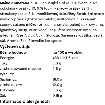
Mléko
a
smetana
71 %, Ochucující složka 17 % [voda, cukr,
čokoláda v prášku 10, 9 % (cukr, kakaový prášek 32 %),
strouhaný kokos 3 %, modifikovaný kukuřičný škrob, kokosové
mléko v prášku (kokosové mléko, maltodextrin,
kaseinát
sodný), sušené
mléko
, přírodní aromata, pálený cukrový sirup
(glukózový sirup, cukr, voda), regulátor kyselosti: kyselina
mléčná], Rýže 7, 7 %, Cukr, Glukóza, Sušená
syrovátka
, Jedlá
sůl, Aroma, Zahušťovadlo: karagenan
Výživové údaje
Běžné hodnoty
na 100 g výrobku:
Energie:
488 kJ/116 kcal
Tuky:
3,3 g
z toho nasycené mastné
2,5 g
kyseliny:
Sacharidy:
18,0 g
z toho cukry:
12,0 g
Bílkoviny:
3,5 g
Sůl:
0,15 g
Informace o alergenech