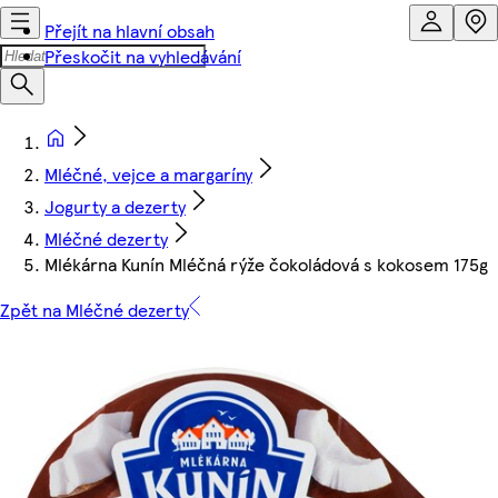
Přejít na hlavní obsah
Přeskočit na vyhledávání
Mléčné, vejce a margaríny
Jogurty a dezerty
Mléčné dezerty
Mlékárna Kunín Mléčná rýže čokoládová s kokosem 175g
Zpět na Mléčné dezerty