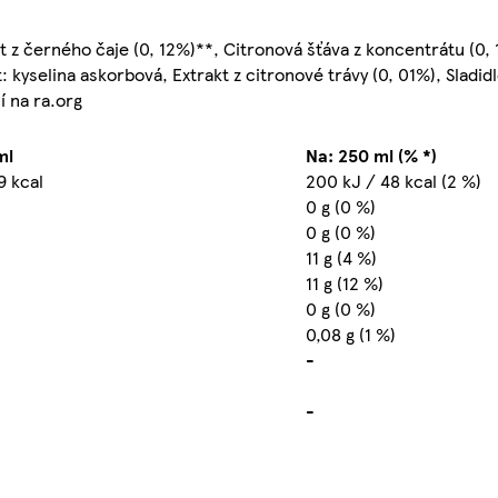
kt z černého čaje (0, 12%)**, Citronová šťáva z koncentrátu (0,
 kyselina askorbová, Extrakt z citronové trávy (0, 01%), Sladidl
í na ra.org
ml
Na: 250 ml (% *)
9 kcal
200 kJ / 48 kcal (2 %)
0 g (0 %)
0 g (0 %)
11 g (4 %)
11 g (12 %)
0 g (0 %)
0,08 g (1 %)
-
-