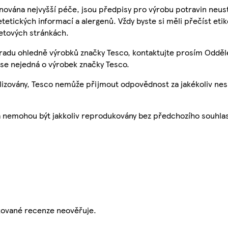
nována nejvyšší péče, jsou předpisy pro výrobu potravin neust
etetických informací a alergenů. Vždy byste si měli přečíst eti
etových stránkách.
 radu ohledně výrobků značky Tesco, kontaktujte prosím Odděl
se nejedná o výrobek značky Tesco.
ualizovány, Tesco nemůže přijmout odpovědnost za jakékoliv ne
a nemohou být jakkoliv reprodukovány bez předchozího souhla
ikované recenze neověřuje.