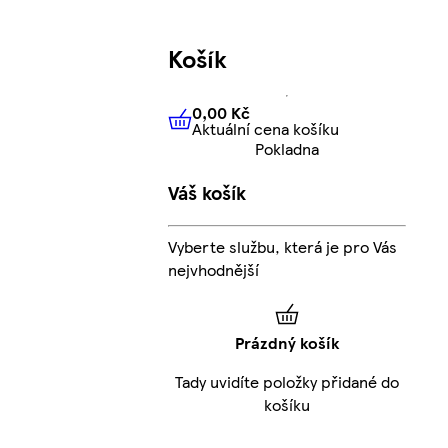
Košík
0,00 Kč
Aktuální cena košíku
0,00 Kč
Aktuální cena košíku
Pokladna
Váš košík
Vyberte službu, která je pro Vás
nejvhodnější
Prázdný košík
Tady uvidíte položky přidané do
košíku