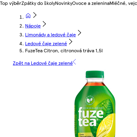
Top výběr
Zpátky do školy
Novinky
Ovoce a zelenina
Mléčné, vejc
Nápoje
Limonády a ledové čaje
Ledové čaje zelené
FuzeTea Citron, citronová tráva 1,5l
Zpět na Ledové čaje zelené