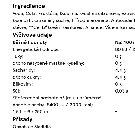
Ingredience
Voda, Cukr, Fruktóza, Kyselina: kyselina citronová, Extra
kyselosti: citronany sodné, Přírodní aromata, Antioxidant:
stévie, **Certifikován Rainforest Alliance. Více informac
Výživové údaje
Běžné hodnoty
Na; 100 
Energetická hodnota:
80 kJ / 1
Tuky:
0 g
z toho nasycené mastné kyseliny:
0 g
Sacharidy:
4,4 g
z toho cukry:
4,4 g
Bílkoviny:
0 g
Sůl:
0,03 g
*Referenční hodnota příjmu u průměrné
-
dospělé osoby (8400 kJ / 2000 kcal)
1,5 L = 6 x 250 ml
-
Přísady
Obsahuje Sladidla