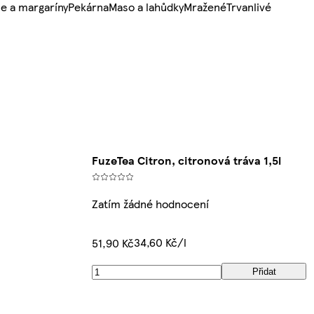
e a margaríny
Pekárna
Maso a lahůdky
Mražené
Trvanlivé
FuzeTea Citron, citronová tráva 1,5l
Zatím žádné hodnocení
34,60 Kč/l
51,90 Kč
Přidat