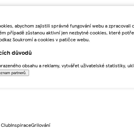
kies, abychom zajistili správné fungování webu a zpracovali 
ém případě zůstanou aktivní jen nezbytné cookies, které pot
odkaz Soukromí a cookies v patičce webu.
ících důvodů
azeného obsahu a reklamy, vytvářet uživatelské statistiky, uk
znam partnerů.
 Club
Inspirace
Grilování