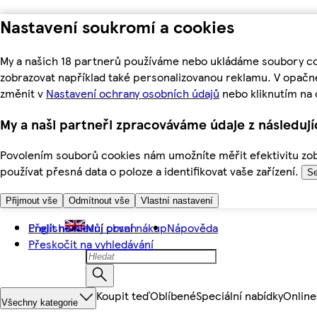
Nastavení soukromí a cookies
My a našich 18 partnerů používáme nebo ukládáme soubory coo
zobrazovat například také personalizovanou reklamu. V opačn
změnit v
Nastavení ochrany osobních údajů
nebo kliknutím na 
My a naši partneři zpracováváme údaje z následuj
Povolením souborů cookies nám umožníte měřit efektivitu zobr
používat přesná data o poloze a identifikovat vaše zařízení.
Se
Přijmout vše
Odmítnout vše
Vlastní nastavení
Přejít na hlavní obsah
English
Můj první nákup
Nápověda
Přeskočit na vyhledávání
Koupit teď
Oblíbené
Speciální nabídky
Online
Všechny kategorie