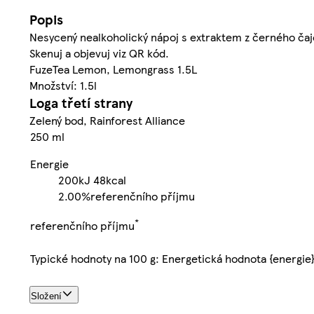
Popis
Nesycený nealkoholický nápoj s extraktem z černého čaje 
Skenuj a objevuj viz QR kód.
FuzeTea Lemon, Lemongrass 1.5L
Množství: 1.5l
Loga třetí strany
Zelený bod, Rainforest Alliance
250 ml
Energie
200kJ
48kcal
2.00%
referenčního příjmu
*
referenčního příjmu
Typické hodnoty na 100 g: Energetická hodnota {energie
Složení