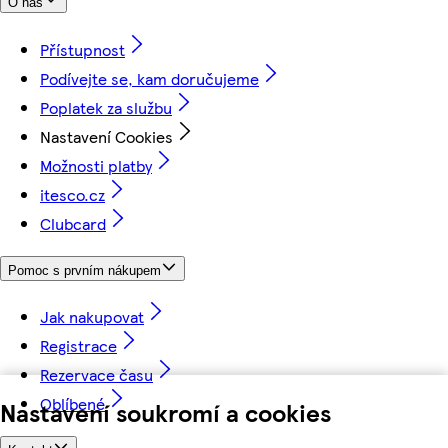
O nás
Přístupnost
Podívejte se, kam doručujeme
Poplatek za službu
Nastavení Cookies
Možnosti platby
itesco.cz
Clubcard
Pomoc s prvním nákupem
Jak nakupovat
Registrace
Rezervace času
Oblíbené
Nastavení soukromí a cookies