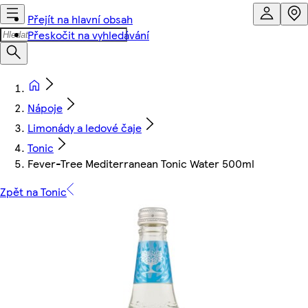
Přejít na hlavní obsah
Přeskočit na vyhledávání
Nápoje
Limonády a ledové čaje
Tonic
Fever-Tree Mediterranean Tonic Water 500ml
Zpět na Tonic