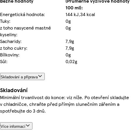
Běžné hodnoty
(Průměrné výživové hodnoty
100 ml):
Energetická hodnota:
144 kJ,34 kcal
Tuky:
0g
z toho nasycené mastné
0g
kyseliny:
Sacharidy:
7,9g
z toho cukry:
7,9g
Bílkoviny:
0g
Sůl:
0,02g
Skladování a příprava
Skladování
Minimální trvanlivost do konce: viz níže. Po otevření skladujte
v chladničce, chraňte před přímým slunečním zářením a
spotřebujte do 3 dnů.
Více informací