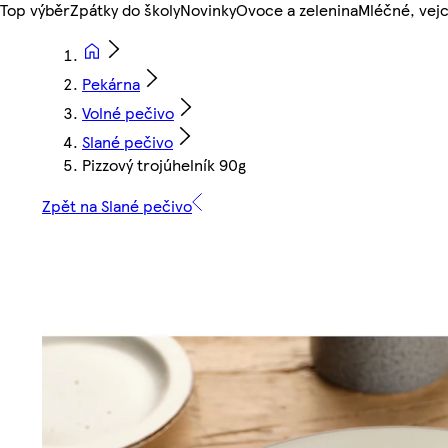
Top výběr
Zpátky do školy
Novinky
Ovoce a zelenina
Mléčné, vejc
Pekárna
Volné pečivo
Slané pečivo
Pizzový trojúhelník 90g
Zpět na Slané pečivo