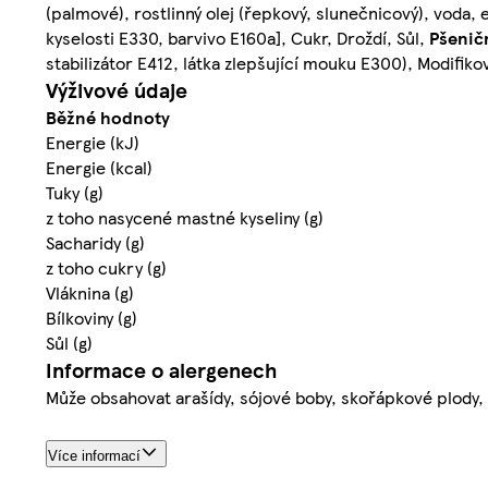
(palmové), rostlinný olej (řepkový, slunečnicový), voda,
kyselosti E330, barvivo E160a], Cukr, Droždí, Sůl,
Pšenič
stabilizátor E412, látka zlepšující mouku E300), Modifik
Výživové údaje
Běžné hodnoty
Energie (kJ)
Energie (kcal)
Tuky (g)
z toho nasycené mastné kyseliny (g)
Sacharidy (g)
z toho cukry (g)
Vláknina (g)
Bílkoviny (g)
Sůl (g)
Informace o alergenech
Může obsahovat arašídy, sójové boby, skořápkové plody, h
Více informací