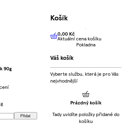
Košík
0,00 Kč
Aktuální cena košíku
0,00 Kč
Aktuální cena košíku
Pokladna
Váš košík
ík 90g
Vyberte službu, která je pro Vás
nejvhodnější
cení
Prázdný košík
kg
Tady uvidíte položky přidané do
Přidat
košíku