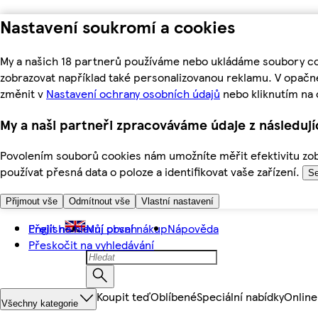
Nastavení soukromí a cookies
My a našich 18 partnerů používáme nebo ukládáme soubory coo
zobrazovat například také personalizovanou reklamu. V opačn
změnit v
Nastavení ochrany osobních údajů
nebo kliknutím na 
My a naši partneři zpracováváme údaje z následuj
Povolením souborů cookies nám umožníte měřit efektivitu zobr
používat přesná data o poloze a identifikovat vaše zařízení.
Se
Přijmout vše
Odmítnout vše
Vlastní nastavení
Přejít na hlavní obsah
English
Můj první nákup
Nápověda
Přeskočit na vyhledávání
Koupit teď
Oblíbené
Speciální nabídky
Online
Všechny kategorie