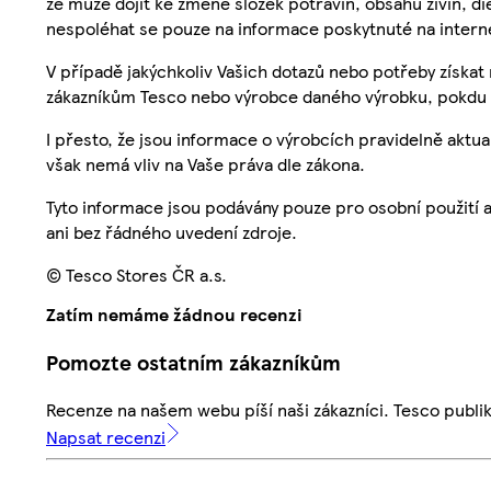
že může dojít ke změně složek potravin, obsahu živin, di
nespoléhat se pouze na informace poskytnuté na intern
V případě jakýchkoliv Vašich dotazů nebo potřeby získat
zákazníkům Tesco nebo výrobce daného výrobku, pokdu 
I přesto, že jsou informace o výrobcích pravidelně akt
však nemá vliv na Vaše práva dle zákona.
Tyto informace jsou podávány pouze pro osobní použití 
ani bez řádného uvedení zdroje.
© Tesco Stores ČR a.s.
Zatím nemáme žádnou recenzi
Pomozte ostatním zákazníkům
Recenze na našem webu píší naši zákazníci. Tesco publ
Napsat recenzi