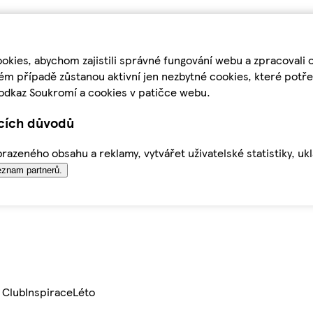
kies, abychom zajistili správné fungování webu a zpracovali 
ém případě zůstanou aktivní jen nezbytné cookies, které pot
odkaz Soukromí a cookies v patičce webu.
ících důvodů
azeného obsahu a reklamy, vytvářet uživatelské statistiky, uk
znam partnerů.
 Club
Inspirace
Léto