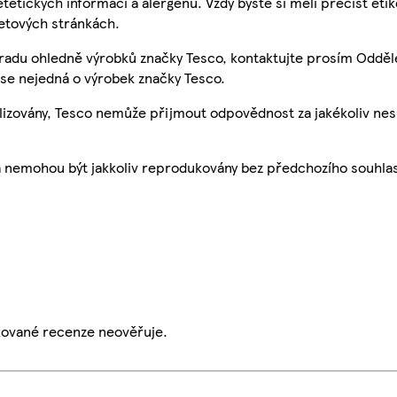
etetických informací a alergenů. Vždy byste si měli přečíst eti
etových stránkách.
 radu ohledně výrobků značky Tesco, kontaktujte prosím Odděl
se nejedná o výrobek značky Tesco.
ualizovány, Tesco nemůže přijmout odpovědnost za jakékoliv ne
a nemohou být jakkoliv reprodukovány bez předchozího souhla
ikované recenze neověřuje.