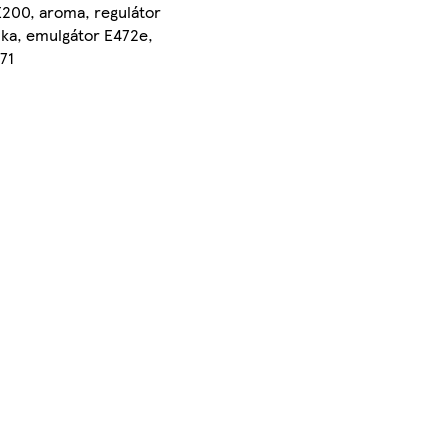
 E200, aroma, regulátor
a, emulgátor E472e,
71