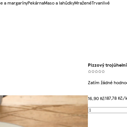
e a margaríny
Pekárna
Maso a lahůdky
Mražené
Trvanlivé
Pizzový trojúheln
Zatím žádné hodno
187,78 Kč/
16,90 Kč