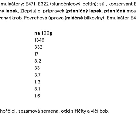
 emulgátory: E471, E322 (slunečnicový lecitin); sůl, konzervant
ný lepek
, Zlepšující přípravek (
pšeničný lepek
,
pšeničná
mouk
ovaný škrob, Povrchová úprava (
mléčné
bílkoviny), Emulgátor E4
na 100g
1346
332
17
8,2
33
3,7
1,3
8,1
1,6
ořčici, sezamová semena, oxid siřičitý a vlčí bob.