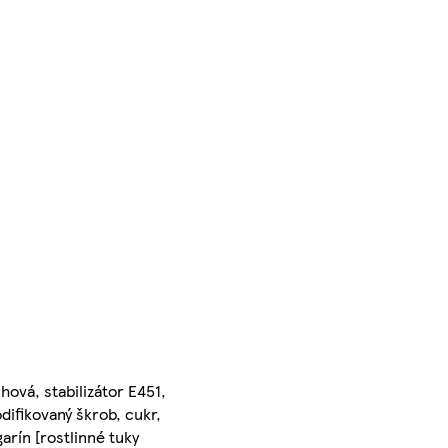
hová, stabilizátor E451,
difikovaný škrob, cukr,
garín [rostlinné tuky