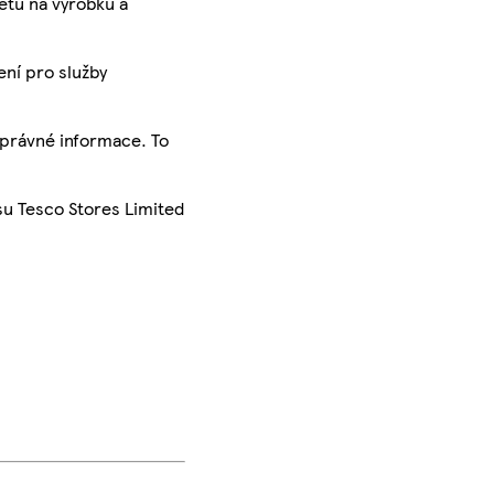
ketu na výrobku a
ení pro služby
správné informace. To
su Tesco Stores Limited