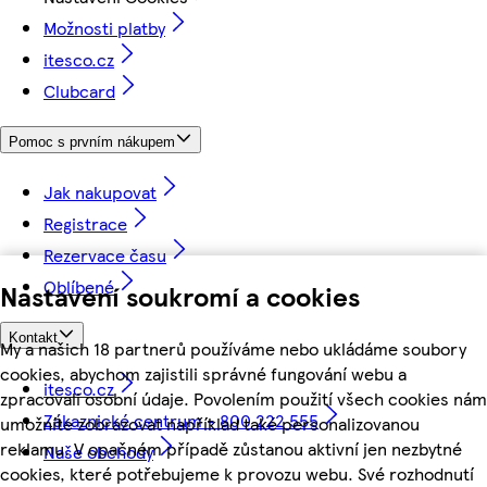
Možnosti platby
itesco.cz
Clubcard
Pomoc s prvním nákupem
Jak nakupovat
Registrace
Rezervace času
Oblíbené
Nastavení soukromí a cookies
Kontakt
My a našich 18 partnerů používáme nebo ukládáme soubory
cookies, abychom zajistili správné fungování webu a
itesco.cz
zpracovali osobní údaje. Povolením použití všech cookies nám
Zákaznické centrum - 800 222 555
umožníte zobrazovat například také personalizovanou
reklamu. V opačném případě zůstanou aktivní jen nezbytné
Naše obchody
cookies, které potřebujeme k provozu webu. Své rozhodnutí