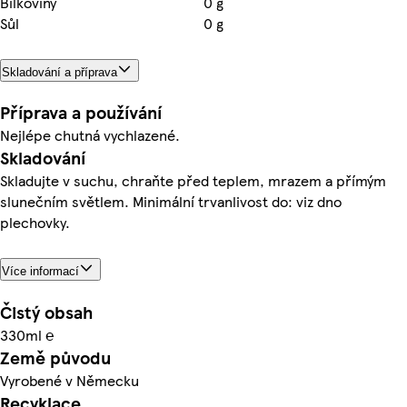
Bílkoviny
0 g
Sůl
0 g
Skladování a příprava
Příprava a používání
Nejlépe chutná vychlazené.
Skladování
Skladujte v suchu, chraňte před teplem, mrazem a přímým
slunečním světlem. Minimální trvanlivost do: viz dno
plechovky.
Více informací
Čistý obsah
330ml ℮
Země původu
Vyrobené v Německu
Recyklace