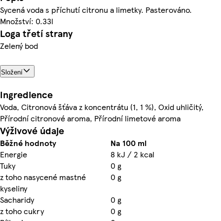
Sycená voda s příchutí citronu a limetky. Pasterováno.
Množství: 0.33l
Loga třetí strany
Zelený bod
Složení
Ingredience
Voda, Citronová šťáva z koncentrátu (1, 1 %), Oxid uhličitý,
Přírodní citronové aroma, Přírodní limetové aroma
Výživové údaje
Běžné hodnoty
Na 100 ml
Energie
8 kJ / 2 kcal
Tuky
0 g
z toho nasycené mastné
0 g
kyseliny
Sacharidy
0 g
z toho cukry
0 g