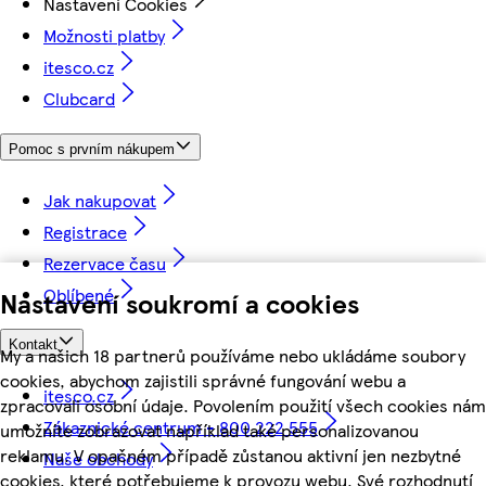
Nastavení Cookies
Možnosti platby
itesco.cz
Clubcard
Pomoc s prvním nákupem
Jak nakupovat
Registrace
Rezervace času
Oblíbené
Nastavení soukromí a cookies
Kontakt
My a našich 18 partnerů používáme nebo ukládáme soubory
cookies, abychom zajistili správné fungování webu a
itesco.cz
zpracovali osobní údaje. Povolením použití všech cookies nám
Zákaznické centrum - 800 222 555
umožníte zobrazovat například také personalizovanou
reklamu. V opačném případě zůstanou aktivní jen nezbytné
Naše obchody
cookies, které potřebujeme k provozu webu. Své rozhodnutí