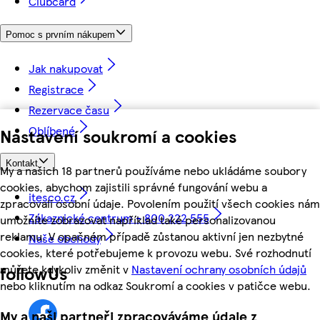
Clubcard
Pomoc s prvním nákupem
Jak nakupovat
Registrace
Rezervace času
Oblíbené
Nastavení soukromí a cookies
Kontakt
My a našich 18 partnerů používáme nebo ukládáme soubory
cookies, abychom zajistili správné fungování webu a
itesco.cz
zpracovali osobní údaje. Povolením použití všech cookies nám
Zákaznické centrum - 800 222 555
umožníte zobrazovat například také personalizovanou
reklamu. V opačném případě zůstanou aktivní jen nezbytné
Naše obchody
cookies, které potřebujeme k provozu webu. Své rozhodnutí
můžete kdykoliv změnit v
Nastavení ochrany osobních údajů
followUs
nebo kliknutím na odkaz Soukromí a cookies v patičce webu.
My a naši partneři zpracováváme údaje z