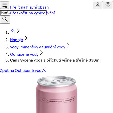
Přejít na hlavní obsah
Přeskočit na vyhledávání
Nápoje
Vody, minerálky a funkční vody
Ochucené vody
Cans Sycená voda s příchutí višně a třešně 330ml
Zpět na Ochucené vody