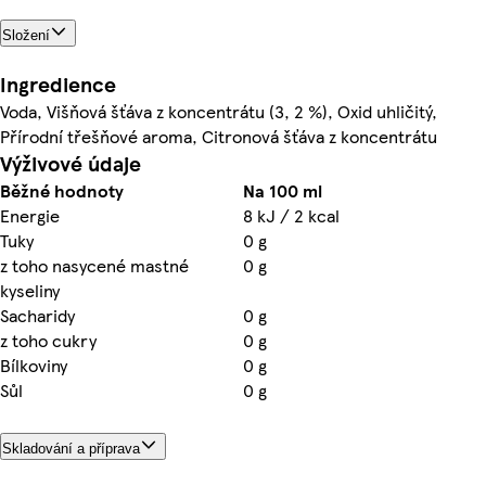
Složení
Ingredience
Voda, Višňová šťáva z koncentrátu (3, 2 %), Oxid uhličitý,
Přírodní třešňové aroma, Citronová šťáva z koncentrátu
Výživové údaje
Běžné hodnoty
Na 100 ml
Energie
8 kJ / 2 kcal
Tuky
0 g
z toho nasycené mastné
0 g
kyseliny
Sacharidy
0 g
z toho cukry
0 g
Bílkoviny
0 g
Sůl
0 g
Skladování a příprava