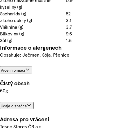
z toho nasycené mastné
0.9
kyseliny (g)
Sacharidy (g)
52
z toho cukry (g)
3.1
Vláknina (g)
3.7
Bílkoviny (g)
9.6
Sůl (g)
1.5
Informace o alergenech
Obsahuje: Ječmen, Sója, Pšenice
Více informací
Čistý obsah
60g
Údaje o značce
Adresa pro vrácení
Tesco Stores ČR a.s.