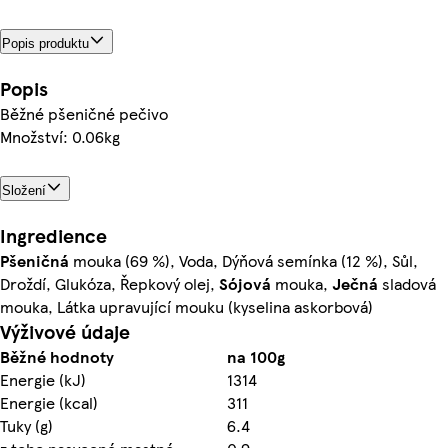
Popis produktu
Popis
Běžné pšeničné pečivo
Množství: 0.06kg
Složení
Ingredience
Pšeničná
mouka (69 %), Voda, Dýňová semínka (12 %), Sůl,
Droždí, Glukóza, Řepkový olej,
Sójová
mouka,
Ječná
sladová
mouka, Látka upravující mouku (kyselina askorbová)
Výživové údaje
Běžné hodnoty
na 100g
Energie (kJ)
1314
Energie (kcal)
311
Tuky (g)
6.4