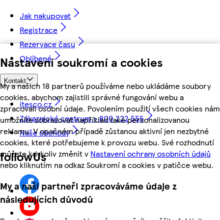
Jak nakupovat
Registrace
Rezervace času
Oblíbené
Nastavení soukromí a cookies
Kontakt
My a našich 18 partnerů používáme nebo ukládáme soubory
cookies, abychom zajistili správné fungování webu a
itesco.cz
zpracovali osobní údaje. Povolením použití všech cookies nám
Zákaznické centrum - 800 222 555
umožníte zobrazovat například také personalizovanou
reklamu. V opačném případě zůstanou aktivní jen nezbytné
Naše obchody
cookies, které potřebujeme k provozu webu. Své rozhodnutí
můžete kdykoliv změnit v
Nastavení ochrany osobních údajů
followUs
nebo kliknutím na odkaz Soukromí a cookies v patičce webu.
My a naši partneři zpracováváme údaje z
následujících důvodů