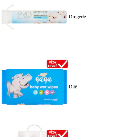
Drogerie
Dítě