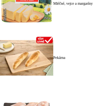
Mléčné, vejce a margaríny
Pekárna