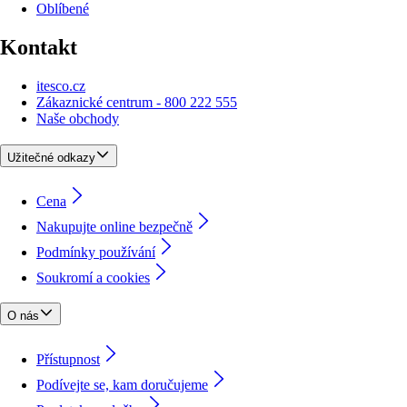
Oblíbené
Kontakt
itesco.cz
Zákaznické centrum - 800 222 555
Naše obchody
Užitečné odkazy
Cena
Nakupujte online bezpečně
Podmínky používání
Soukromí a cookies
O nás
Přístupnost
Podívejte se, kam doručujeme