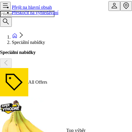
Přejít na hlavní obsah
Přeskočit na vyhledávání
Speciální nabídky
Speciální nabídky
All Offers
Top výběr