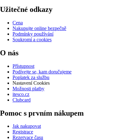
Užitečné odkazy
Cena
Nakupujte online bezpečně
Podmínky používání
Soukromí a cookies
O nás
Přístupnost
Podívejte se, kam doručujeme
Poplatek za službu
Nastavení Cookies
Možnosti platby
itesco.cz
Clubcard
Pomoc s prvním nákupem
Jak nakupovat
Registrace
Rezervace času