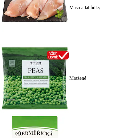
Maso a lahůdky
Mražené