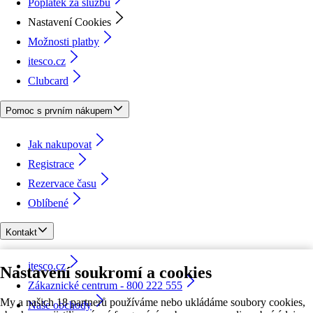
Poplatek za službu
Nastavení Cookies
Možnosti platby
itesco.cz
Clubcard
Pomoc s prvním nákupem
Jak nakupovat
Registrace
Rezervace času
Oblíbené
Kontakt
itesco.cz
Nastavení soukromí a cookies
Zákaznické centrum - 800 222 555
My a našich 18 partnerů používáme nebo ukládáme soubory cookies,
Naše obchody