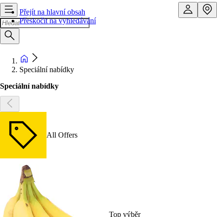
Přejít na hlavní obsah
Přeskočit na vyhledávání
Speciální nabídky
Speciální nabídky
All Offers
Top výběr