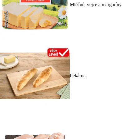
Mléčné, vejce a margaríny
Pekárna