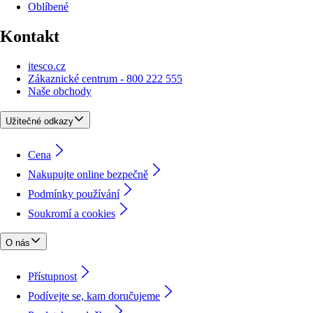
Oblíbené
Kontakt
itesco.cz
Zákaznické centrum - 800 222 555
Naše obchody
Užitečné odkazy
Cena
Nakupujte online bezpečně
Podmínky používání
Soukromí a cookies
O nás
Přístupnost
Podívejte se, kam doručujeme