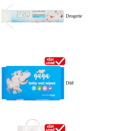
Drogerie
Dítě