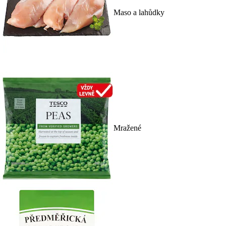
Maso a lahůdky
Mražené