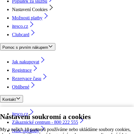
Poplatek za službu
Nastavení Cookies
Možnosti platby
itesco.cz
Clubcard
Pomoc s prvním nákupem
Jak nakupovat
Registrace
Rezervace času
Oblíbené
Kontakt
itesco.cz
Nastavení soukromí a cookies
Zákaznické centrum - 800 222 555
My a našich 18 partnerů používáme nebo ukládáme soubory cookies,
Naše obchody