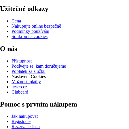
Užitečné odkazy
Cena
Nakupujte online bezpečně
Podmínky používání
Soukromí a cookies
O nás
Přístupnost
Podívejte se, kam doručujeme
Poplatek za službu
Nastavení Cookies
Možnosti platby
itesco.cz
Clubcard
Pomoc s prvním nákupem
Jak nakupovat
Registrace
Rezervace času