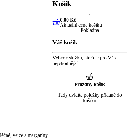
Košík
0,00 Kč
Aktuální cena košíku
0,00 Kč
Aktuální cena košíku
Pokladna
Váš košík
Vyberte službu, která je pro Vás
nejvhodnější
Prázdný košík
Tady uvidíte položky přidané do
košíku
éčné, vejce a margaríny