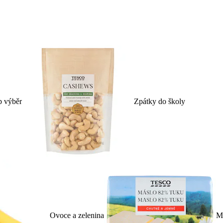
p výběr
Zpátky do školy
Ovoce a zelenina
Ml