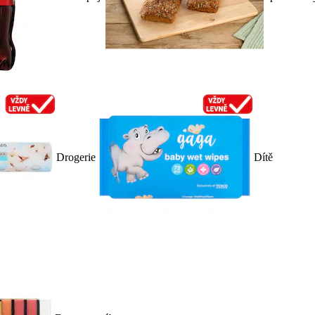
Drogerie
Dítě