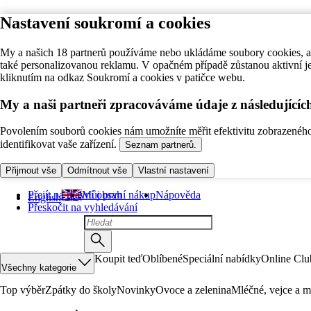
Nastavení soukromí a cookies
My a našich 18 partnerů používáme nebo ukládáme soubory cookies, ab
také personalizovanou reklamu. V opačném případě zůstanou aktivní j
kliknutím na odkaz Soukromí a cookies v patičce webu.
My a naši partneři zpracováváme údaje z následující
Povolením souborů cookies nám umožníte měřit efektivitu zobrazeného o
identifikovat vaše zařízení.
Seznam partnerů.
Přijmout vše
Odmítnout vše
Vlastní nastavení
Přejít na hlavní obsah
Můj první nákup
Nápověda
English
Přeskočit na vyhledávání
Koupit teď
Oblíbené
Speciální nabídky
Online Clu
Všechny kategorie
Top výběr
Zpátky do školy
Novinky
Ovoce a zelenina
Mléčné, vejce a m