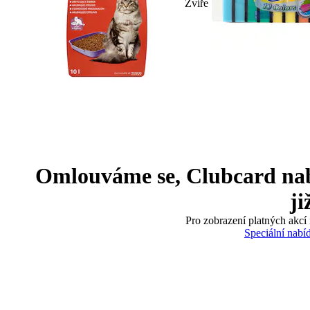
Zvíře
Omlouváme se, Clubcard nabíd
ji
Pro zobrazení platných akcí 
Speciální nabí