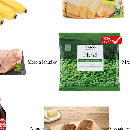
Maso a lahůdky
Mra
Nápoje
Speciální v