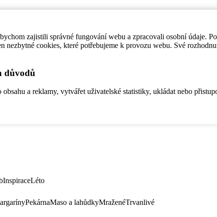
ychom zajistili správné fungování webu a zpracovali osobní údaje. P
en nezbytné cookies, které potřebujeme k provozu webu. Své rozhodnu
ch důvodů
bsahu a reklamy, vytvářet uživatelské statistiky, ukládat nebo přistup
b
Inspirace
Léto
argaríny
Pekárna
Maso a lahůdky
Mražené
Trvanlivé