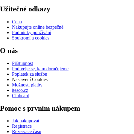
Užitečné odkazy
Cena
Nakupujte online bezpečně
Podmínky používání
Soukromí a cookies
O nás
Přístupnost
Podívejte se, kam doručujeme
Poplatek za službu
Nastavení Cookies
Možnosti platby
itesco.cz
Clubcard
Pomoc s prvním nákupem
Jak nakupovat
Registrace
Rezervace času