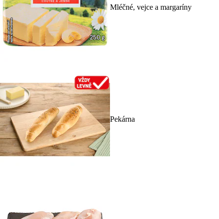
Mléčné, vejce a margaríny
Pekárna