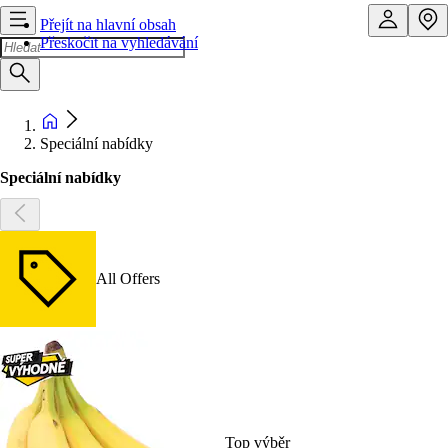
Přejít na hlavní obsah
Přeskočit na vyhledávání
Speciální nabídky
Speciální nabídky
All Offers
Top výběr