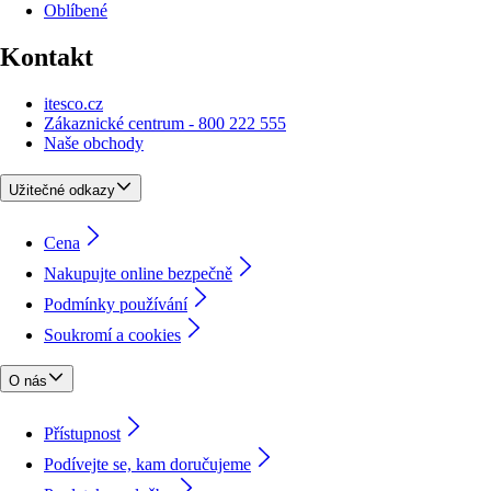
Oblíbené
Kontakt
itesco.cz
Zákaznické centrum - 800 222 555
Naše obchody
Užitečné odkazy
Cena
Nakupujte online bezpečně
Podmínky používání
Soukromí a cookies
O nás
Přístupnost
Podívejte se, kam doručujeme