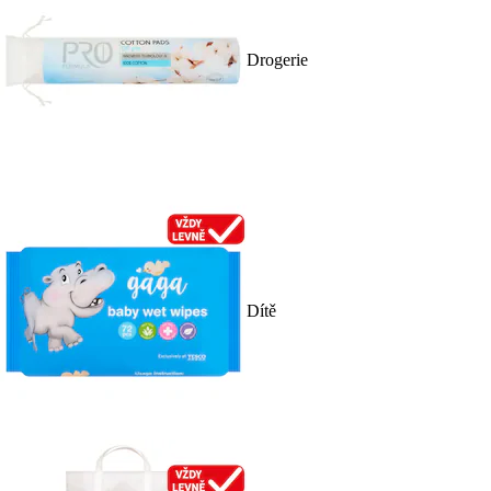
Drogerie
Dítě