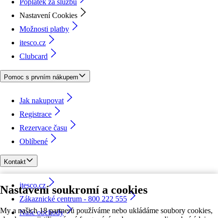
Poplatek za službu
Nastavení Cookies
Možnosti platby
itesco.cz
Clubcard
Pomoc s prvním nákupem
Jak nakupovat
Registrace
Rezervace času
Oblíbené
Kontakt
itesco.cz
Nastavení soukromí a cookies
Zákaznické centrum - 800 222 555
My a našich 18 partnerů používáme nebo ukládáme soubory cookies,
Naše obchody