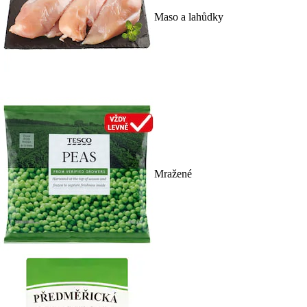
Maso a lahůdky
Mražené