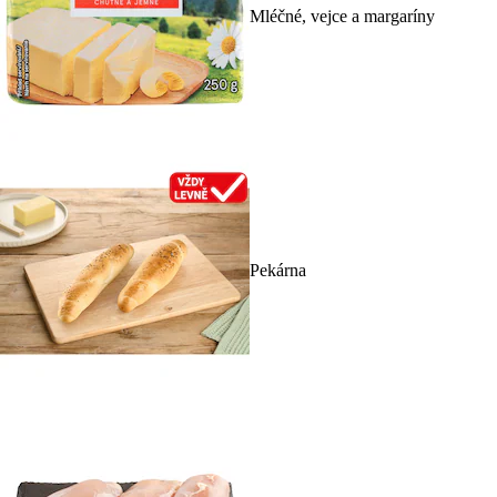
Mléčné, vejce a margaríny
Pekárna