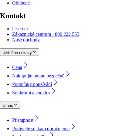
Oblíbené
Kontakt
itesco.cz
Zákaznické centrum - 800 222 555
Naše obchody
Užitečné odkazy
Cena
Nakupujte online bezpečně
Podmínky používání
Soukromí a cookies
O nás
Přístupnost
Podívejte se, kam doručujeme