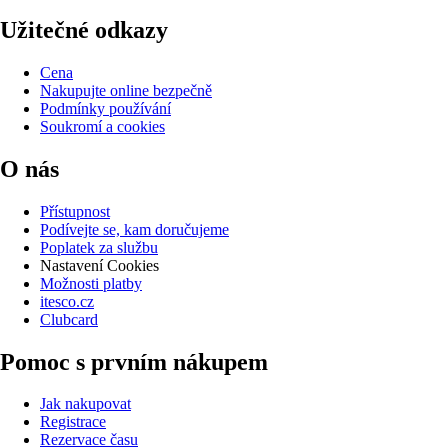
Užitečné odkazy
Cena
Nakupujte online bezpečně
Podmínky používání
Soukromí a cookies
O nás
Přístupnost
Podívejte se, kam doručujeme
Poplatek za službu
Nastavení Cookies
Možnosti platby
itesco.cz
Clubcard
Pomoc s prvním nákupem
Jak nakupovat
Registrace
Rezervace času