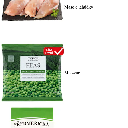
Maso a lahůdky
Mražené