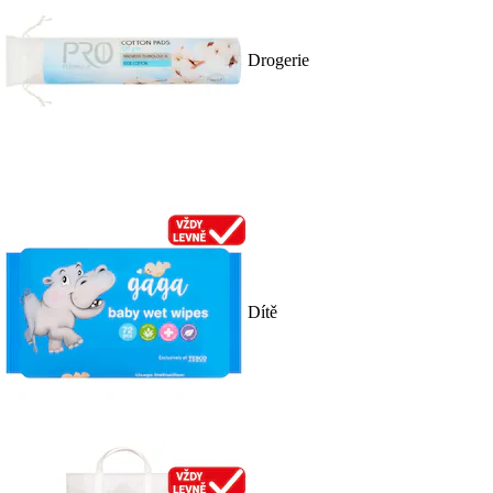
Drogerie
Dítě