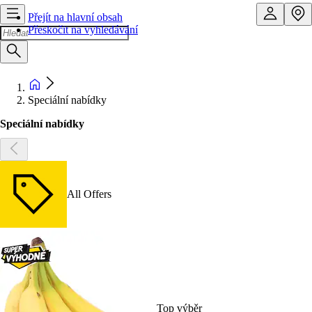
Přejít na hlavní obsah
Přeskočit na vyhledávání
Speciální nabídky
Speciální nabídky
All Offers
Top výběr