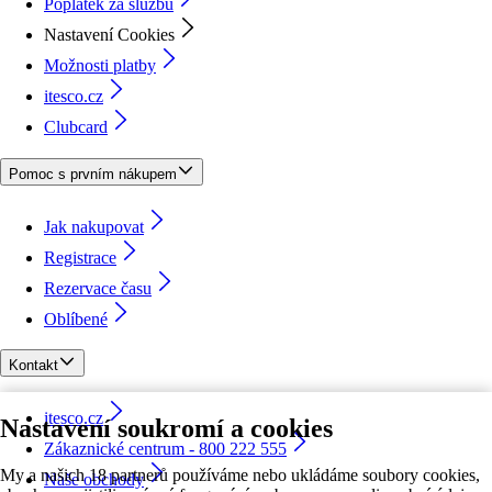
Poplatek za službu
Nastavení Cookies
Možnosti platby
itesco.cz
Clubcard
Pomoc s prvním nákupem
Jak nakupovat
Registrace
Rezervace času
Oblíbené
Kontakt
itesco.cz
Nastavení soukromí a cookies
Zákaznické centrum - 800 222 555
My a našich 18 partnerů používáme nebo ukládáme soubory cookies,
Naše obchody