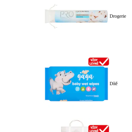
Drogerie
Dítě