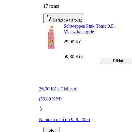
17 items
Seřadit a filtrovat
Schweppes Pink Tonic 0,5l
Více z kategorie
29,90 Kč
59,80 Kč/l
Přidat
26,90 Kč s Clubcard
(53,80 Kč/l)
Nabídka platí do 9. 8. 2026