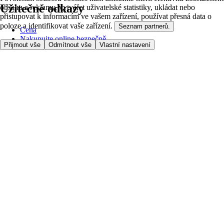
Užitečné odkazy
obsahu a reklamy, vytvářet uživatelské statistiky, ukládat nebo
přistupovat k informacím ve vašem zařízení, používat přesná data o
poloze a identifikovat vaše zařízení.
Seznam partnerů.
Cena
Nakupujte online bezpečně
Přijmout vše
Odmítnout vše
Vlastní nastavení
Podmínky používání
Soukromí a cookies
O nás
Přístupnost
Podívejte se, kam doručujeme
Poplatek za službu
Nastavení Cookies
Možnosti platby
itesco.cz
Clubcard
Pomoc s prvním nákupem
Jak nakupovat
Registrace
Rezervace času
Oblíbené