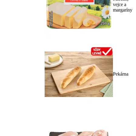
vejce a
margaríny
Pekárna