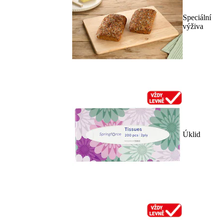
Speciální
výživa
Úklid