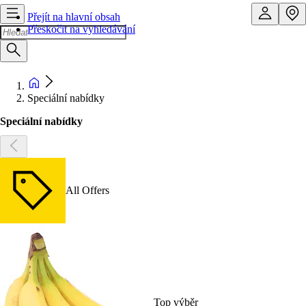
Přejít na hlavní obsah
Přeskočit na vyhledávání
Speciální nabídky
Speciální nabídky
All Offers
Top výběr