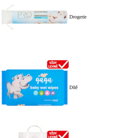
Drogerie
Dítě