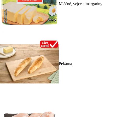
Mléčné, vejce a margaríny
Pekárna