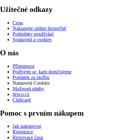
Užitečné odkazy
Cena
Nakupujte online bezpečně
Podmínky používání
Soukromí a cookies
O nás
Přístupnost
Podívejte se, kam doručujeme
Poplatek za službu
Nastavení Cookies
Možnosti platby
itesco.cz
Clubcard
Pomoc s prvním nákupem
Jak nakupovat
Registrace
Rezervace času