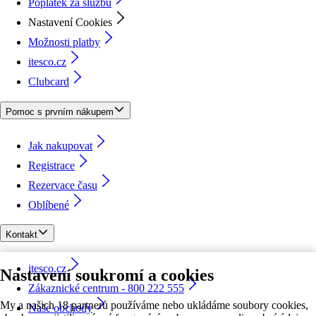
Poplatek za službu
Nastavení Cookies
Možnosti platby
itesco.cz
Clubcard
Pomoc s prvním nákupem
Jak nakupovat
Registrace
Rezervace času
Oblíbené
Kontakt
itesco.cz
Nastavení soukromí a cookies
Zákaznické centrum - 800 222 555
My a našich 18 partnerů používáme nebo ukládáme soubory cookies,
Naše obchody