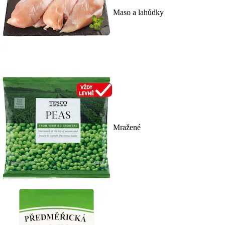
Maso a lahůdky
Mražené