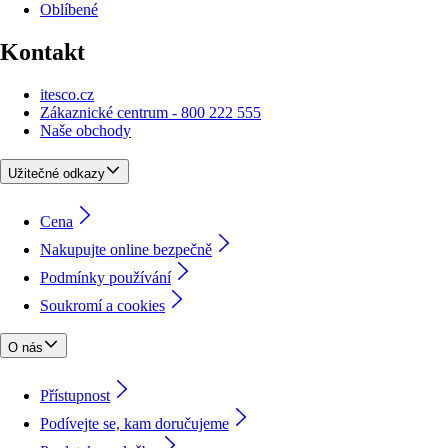
Oblíbené
Kontakt
itesco.cz
Zákaznické centrum - 800 222 555
Naše obchody
Užitečné odkazy
Cena
Nakupujte online bezpečně
Podmínky používání
Soukromí a cookies
O nás
Přístupnost
Podívejte se, kam doručujeme