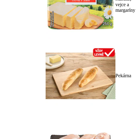
vejce a
margaríny
Pekárna