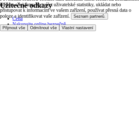
Užitečné odkazy
obsahu a reklamy, vytvářet uživatelské statistiky, ukládat nebo
přistupovat k informacím ve vašem zařízení, používat přesná data o
poloze a identifikovat vaše zařízení.
Seznam partnerů.
Cena
Nakupujte online bezpečně
Přijmout vše
Odmítnout vše
Vlastní nastavení
Podmínky používání
Soukromí a cookies
O nás
Přístupnost
Podívejte se, kam doručujeme
Poplatek za službu
Nastavení Cookies
Možnosti platby
itesco.cz
Clubcard
Pomoc s prvním nákupem
Jak nakupovat
Registrace
Rezervace času
Oblíbené