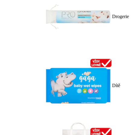
Drogerie
Dítě