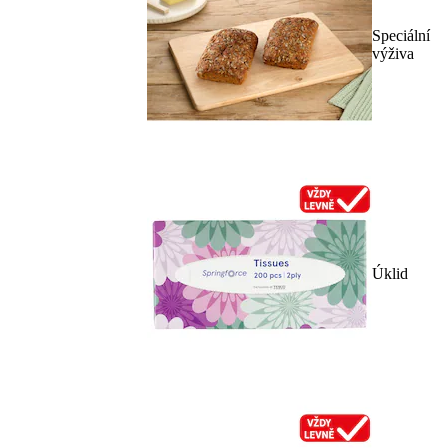
Speciální
výživa
Úklid