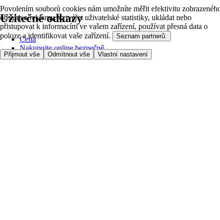
Povolením souborů cookies nám umožníte měřit efektivitu zobrazenéh
Užitečné odkazy
obsahu a reklamy, vytvářet uživatelské statistiky, ukládat nebo
přistupovat k informacím ve vašem zařízení, používat přesná data o
poloze a identifikovat vaše zařízení.
Seznam partnerů.
Cena
Nakupujte online bezpečně
Přijmout vše
Odmítnout vše
Vlastní nastavení
Podmínky používání
Soukromí a cookies
O nás
Přístupnost
Podívejte se, kam doručujeme
Poplatek za službu
Nastavení Cookies
Možnosti platby
itesco.cz
Clubcard
Pomoc s prvním nákupem
Jak nakupovat
Registrace
Rezervace času