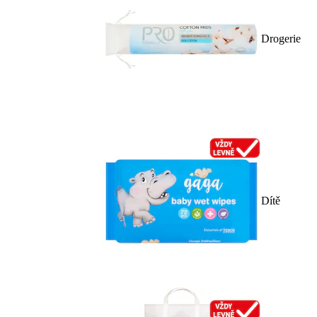
Drogerie
Dítě