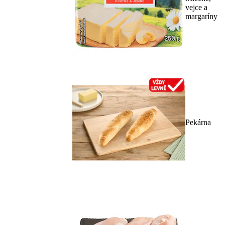
vejce a
margaríny
Pekárna