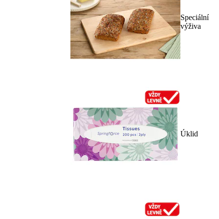
Speciální
výživa
Úklid