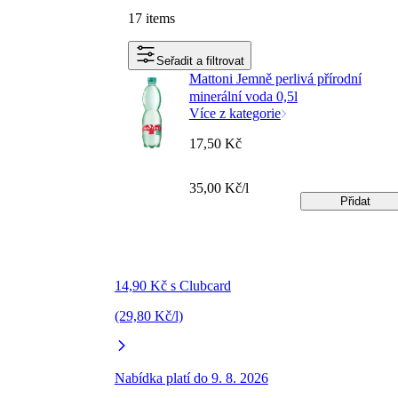
17 items
Seřadit a filtrovat
Mattoni Jemně perlivá přírodní
minerální voda 0,5l
Více z kategorie
17,50 Kč
35,00 Kč/l
Přidat
14,90 Kč s Clubcard
(29,80 Kč/l)
Nabídka platí do 9. 8. 2026