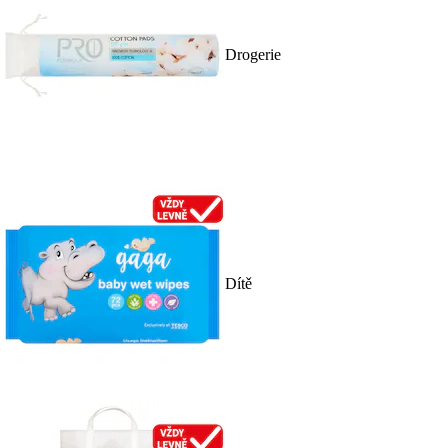
Drogerie
Dítě