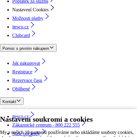
Poplatek za službu
Nastavení Cookies
Možnosti platby
itesco.cz
Clubcard
Pomoc s prvním nákupem
Jak nakupovat
Registrace
Rezervace času
Oblíbené
Kontakt
itesco.cz
Nastavení soukromí a cookies
Zákaznické centrum - 800 222 555
My a našich 18 partnerů používáme nebo ukládáme soubory cookies,
Naše obchody