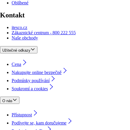
Oblíbené
Kontakt
itesco.cz
Zákaznické centrum - 800 222 555
Naše obchody
Užitečné odkazy
Cena
Nakupujte online bezpečně
Podmínky používání
Soukromí a cookies
O nás
Přístupnost
Podívejte se, kam doručujeme