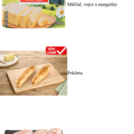
Mléčné, vejce a margaríny
Pekárna