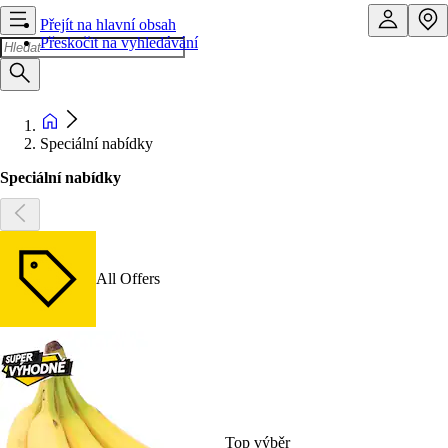
Přejít na hlavní obsah
Přeskočit na vyhledávání
Speciální nabídky
Speciální nabídky
All Offers
Top výběr