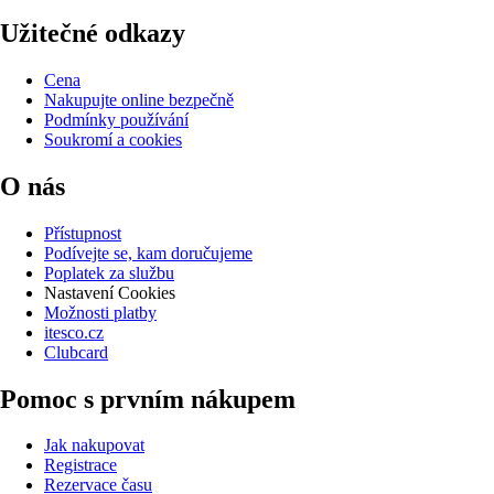
Užitečné odkazy
Cena
Nakupujte online bezpečně
Podmínky používání
Soukromí a cookies
O nás
Přístupnost
Podívejte se, kam doručujeme
Poplatek za službu
Nastavení Cookies
Možnosti platby
itesco.cz
Clubcard
Pomoc s prvním nákupem
Jak nakupovat
Registrace
Rezervace času