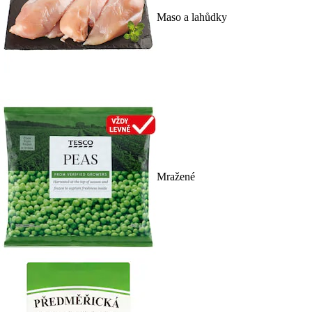
Maso a lahůdky
Mražené