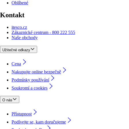
Oblíbené
Kontakt
itesco.cz
Zákaznické centrum - 800 222 555
Naše obchody
Užitečné odkazy
Cena
Nakupujte online bezpečně
Podmínky používání
Soukromí a cookies
O nás
Přístupnost
Podívejte se, kam doručujeme