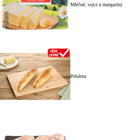
Mléčné, vejce a margaríny
Pekárna