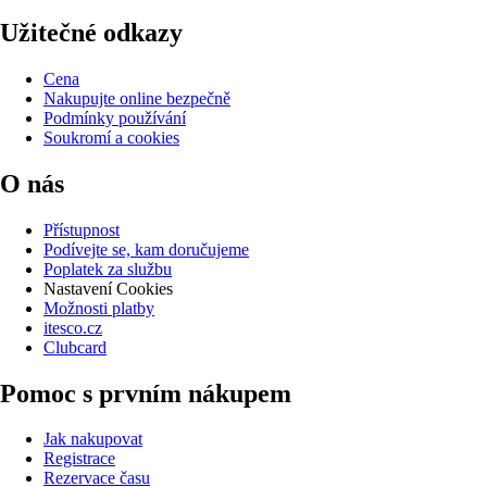
Užitečné odkazy
Cena
Nakupujte online bezpečně
Podmínky používání
Soukromí a cookies
O nás
Přístupnost
Podívejte se, kam doručujeme
Poplatek za službu
Nastavení Cookies
Možnosti platby
itesco.cz
Clubcard
Pomoc s prvním nákupem
Jak nakupovat
Registrace
Rezervace času