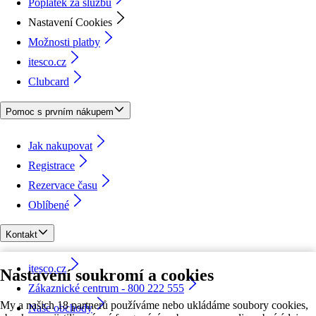
Poplatek za službu
Nastavení Cookies
Možnosti platby
itesco.cz
Clubcard
Pomoc s prvním nákupem
Jak nakupovat
Registrace
Rezervace času
Oblíbené
Kontakt
itesco.cz
Nastavení soukromí a cookies
Zákaznické centrum - 800 222 555
My a našich 18 partnerů používáme nebo ukládáme soubory cookies,
Naše obchody