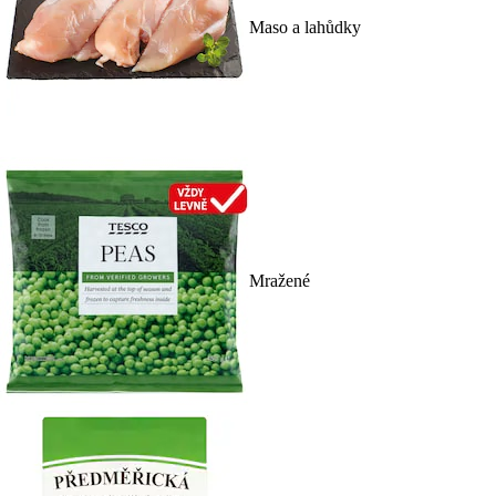
Maso a lahůdky
Mražené