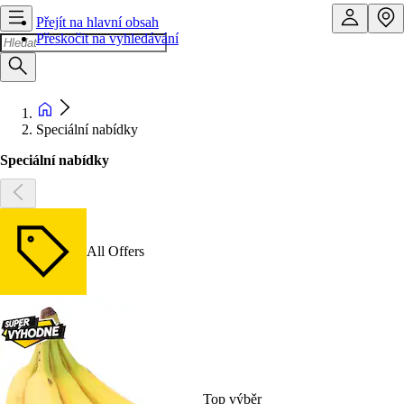
Přejít na hlavní obsah
Přeskočit na vyhledávání
Speciální nabídky
Speciální nabídky
All Offers
Top výběr