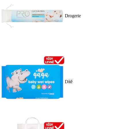
Drogerie
Dítě