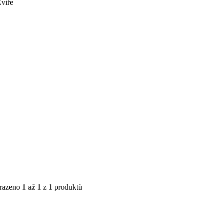
víře
razeno
1 až 1
z
1
produktů