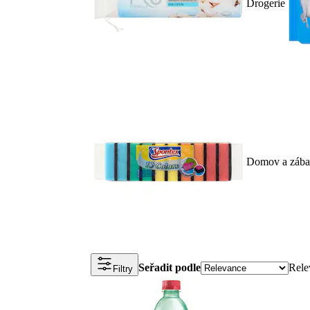
Drogerie
Domov a zába
Seřadit podle
Rele
Filtry