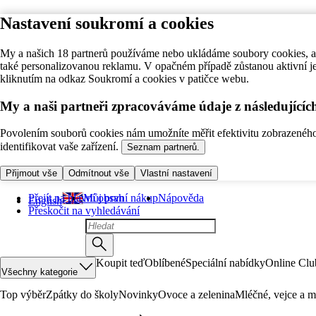
Nastavení soukromí a cookies
My a našich 18 partnerů používáme nebo ukládáme soubory cookies, ab
také personalizovanou reklamu. V opačném případě zůstanou aktivní j
kliknutím na odkaz Soukromí a cookies v patičce webu.
My a naši partneři zpracováváme údaje z následující
Povolením souborů cookies nám umožníte měřit efektivitu zobrazeného o
identifikovat vaše zařízení.
Seznam partnerů.
Přijmout vše
Odmítnout vše
Vlastní nastavení
Přejít na hlavní obsah
Můj první nákup
Nápověda
English
Přeskočit na vyhledávání
Koupit teď
Oblíbené
Speciální nabídky
Online Clu
Všechny kategorie
Top výběr
Zpátky do školy
Novinky
Ovoce a zelenina
Mléčné, vejce a m