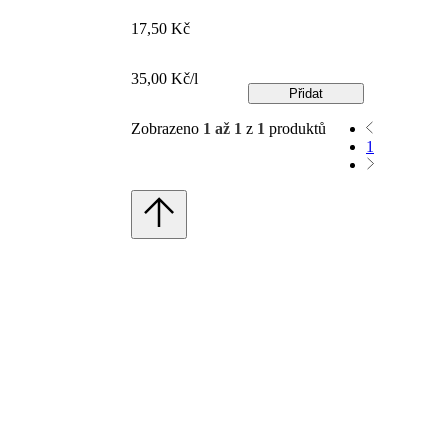
17,50 Kč
35,00 Kč/l
Přidat
Zobrazeno
1 až 1
z
1
produktů
1