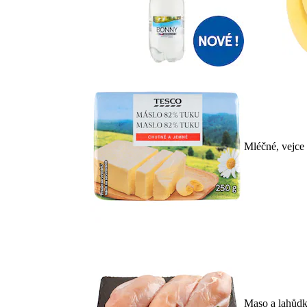
Mléčné, vejce
Maso a lahůd