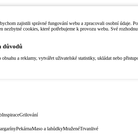
ychom zajistili správné fungování webu a zpracovali osobní údaje. P
en nezbytné cookies, které potřebujeme k provozu webu. Své rozhodnu
ch důvodů
bsahu a reklamy, vytvářet uživatelské statistiky, ukládat nebo přistup
b
Inspirace
Grilování
argaríny
Pekárna
Maso a lahůdky
Mražené
Trvanlivé