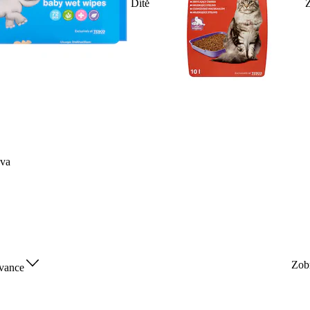
Dítě
Z
va
Zob
vance