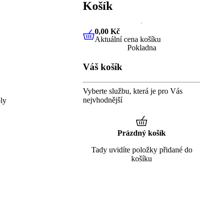
Košík
0,00 Kč
Aktuální cena košíku
0,00 Kč
Aktuální cena košíku
Pokladna
Váš košík
Vyberte službu, která je pro Vás
nejvhodnější
ly
Prázdný košík
Tady uvidíte položky přidané do
košíku