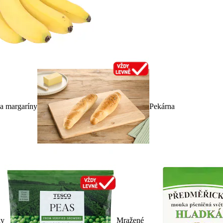
 a margaríny
Pekárna
ky
Mražené