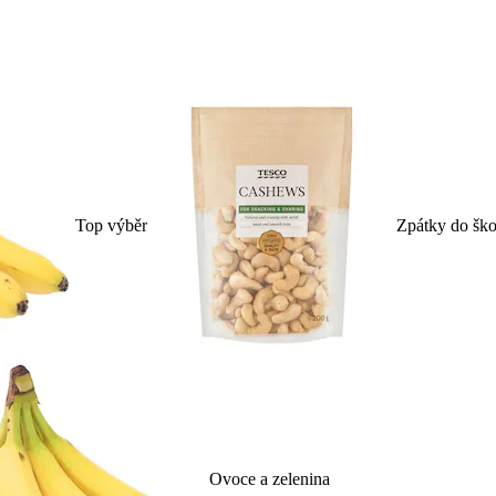
Top výběr
Zpátky do ško
Ovoce a zelenina