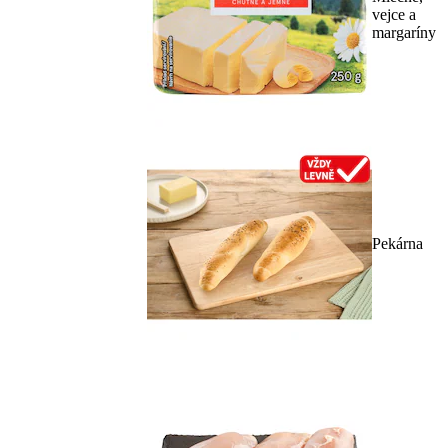
vejce a
margaríny
Pekárna