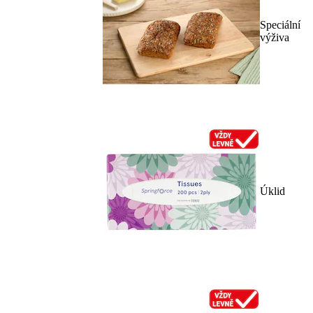
Speciální
výživa
Úklid