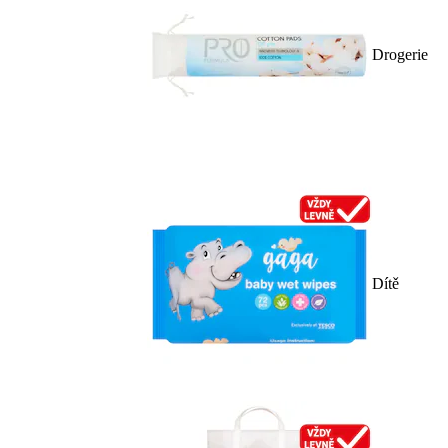
Drogerie
Dítě