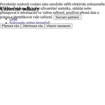
Povolením souborů cookies nám umožníte měřit efektivitu zobrazenéh
Užitečné odkazy
obsahu a reklamy, vytvářet uživatelské statistiky, ukládat nebo
přistupovat k informacím ve vašem zařízení, používat přesná data o
poloze a identifikovat vaše zařízení.
Seznam partnerů.
Cena
Nakupujte online bezpečně
Přijmout vše
Odmítnout vše
Vlastní nastavení
Podmínky používání
Soukromí a cookies
O nás
Přístupnost
Podívejte se, kam doručujeme
Poplatek za službu
Nastavení Cookies
Možnosti platby
itesco.cz
Clubcard
Pomoc s prvním nákupem
Jak nakupovat
Registrace
Rezervace času