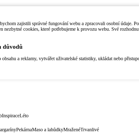
ychom zajistili správné fungování webu a zpracovali osobní údaje. P
en nezbytné cookies, které potřebujeme k provozu webu. Své rozhodnu
ch důvodů
bsahu a reklamy, vytvářet uživatelské statistiky, ukládat nebo přistup
b
Inspirace
Léto
argaríny
Pekárna
Maso a lahůdky
Mražené
Trvanlivé