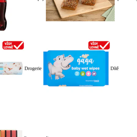
Drogerie
Dítě