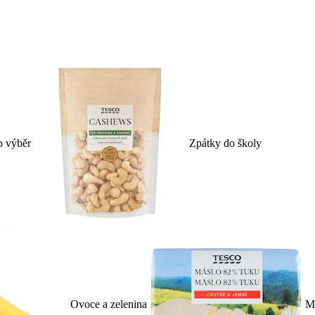
p výběr
Zpátky do školy
Ovoce a zelenina
Ml