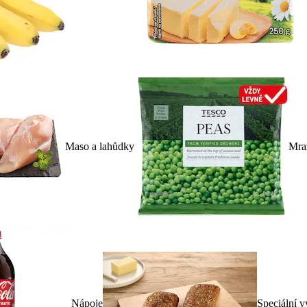
Maso a lahůdky
Mra
Nápoje
Speciální v