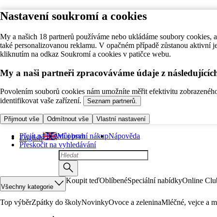
Nastavení soukromí a cookies
My a našich 18 partnerů používáme nebo ukládáme soubory cookies, ab
také personalizovanou reklamu. V opačném případě zůstanou aktivní j
kliknutím na odkaz Soukromí a cookies v patičce webu.
My a naši partneři zpracováváme údaje z následující
Povolením souborů cookies nám umožníte měřit efektivitu zobrazeného o
identifikovat vaše zařízení.
Seznam partnerů.
Přijmout vše
Odmítnout vše
Vlastní nastavení
Přejít na hlavní obsah
Můj první nákup
Nápověda
English
Přeskočit na vyhledávání
Koupit teď
Oblíbené
Speciální nabídky
Online Clu
Všechny kategorie
Top výběr
Zpátky do školy
Novinky
Ovoce a zelenina
Mléčné, vejce a m