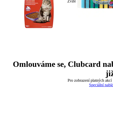
Zvíře
Omlouváme se, Clubcard nabíd
ji
Pro zobrazení platných akcí 
Speciální nabí