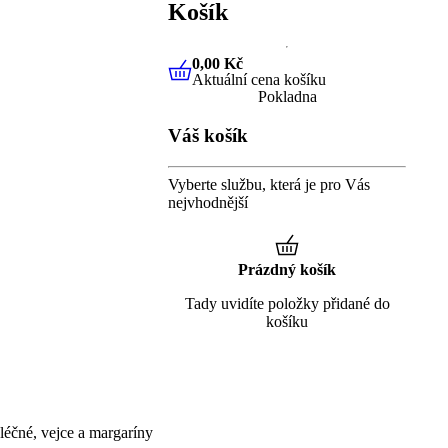
Košík
0,00 Kč
Aktuální cena košíku
0,00 Kč
Aktuální cena košíku
Pokladna
Váš košík
Vyberte službu, která je pro Vás
nejvhodnější
Prázdný košík
Tady uvidíte položky přidané do
košíku
éčné, vejce a margaríny