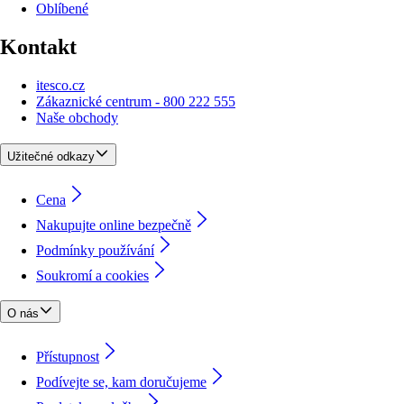
Oblíbené
Kontakt
itesco.cz
Zákaznické centrum - 800 222 555
Naše obchody
Užitečné odkazy
Cena
Nakupujte online bezpečně
Podmínky používání
Soukromí a cookies
O nás
Přístupnost
Podívejte se, kam doručujeme