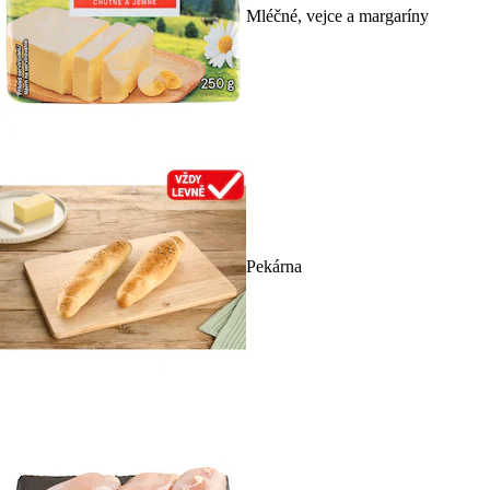
Mléčné, vejce a margaríny
Pekárna