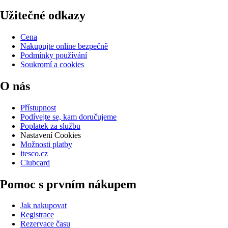
Užitečné odkazy
Cena
Nakupujte online bezpečně
Podmínky používání
Soukromí a cookies
O nás
Přístupnost
Podívejte se, kam doručujeme
Poplatek za službu
Nastavení Cookies
Možnosti platby
itesco.cz
Clubcard
Pomoc s prvním nákupem
Jak nakupovat
Registrace
Rezervace času