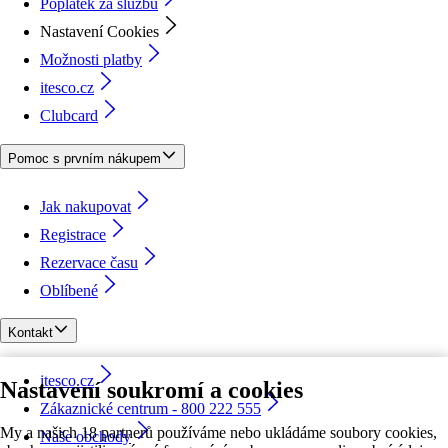
Poplatek za službu
Nastavení Cookies
Možnosti platby
itesco.cz
Clubcard
Pomoc s prvním nákupem
Jak nakupovat
Registrace
Rezervace času
Oblíbené
Kontakt
itesco.cz
Nastavení soukromí a cookies
Zákaznické centrum - 800 222 555
My a našich 18 partnerů používáme nebo ukládáme soubory cookies,
Naše obchody