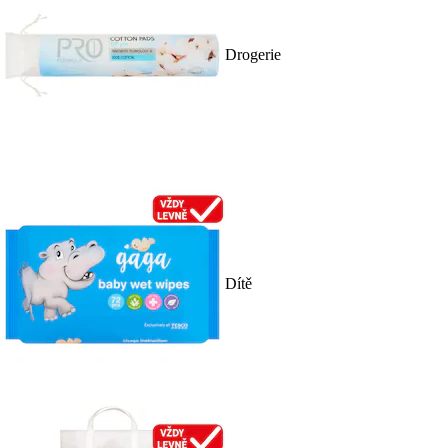
Drogerie
Dítě