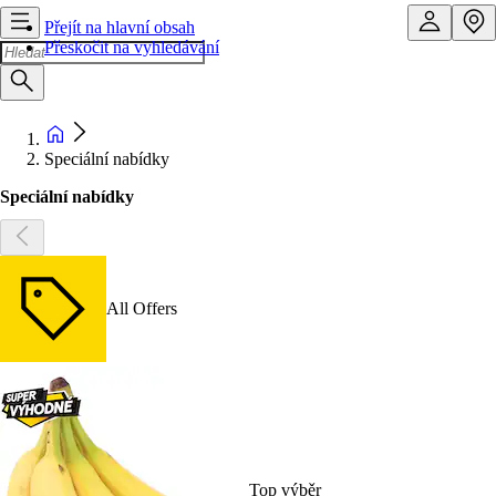
Přejít na hlavní obsah
Přeskočit na vyhledávání
Speciální nabídky
Speciální nabídky
All Offers
Top výběr