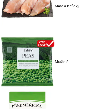
Maso a lahůdky
Mražené