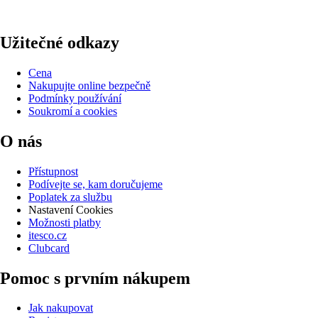
Užitečné odkazy
Cena
Nakupujte online bezpečně
Podmínky používání
Soukromí a cookies
O nás
Přístupnost
Podívejte se, kam doručujeme
Poplatek za službu
Nastavení Cookies
Možnosti platby
itesco.cz
Clubcard
Pomoc s prvním nákupem
Jak nakupovat