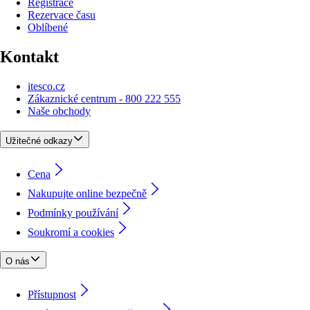
Registrace
Rezervace času
Oblíbené
Kontakt
itesco.cz
Zákaznické centrum - 800 222 555
Naše obchody
Užitečné odkazy
Cena
Nakupujte online bezpečně
Podmínky používání
Soukromí a cookies
O nás
Přístupnost