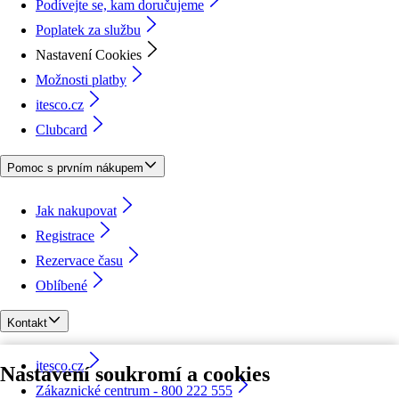
Podívejte se, kam doručujeme
Poplatek za službu
Nastavení Cookies
Možnosti platby
itesco.cz
Clubcard
Pomoc s prvním nákupem
Jak nakupovat
Registrace
Rezervace času
Oblíbené
Kontakt
itesco.cz
Nastavení soukromí a cookies
Zákaznické centrum - 800 222 555