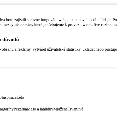
ychom zajistili správné fungování webu a zpracovali osobní údaje. P
en nezbytné cookies, které potřebujeme k provozu webu. Své rozhodnu
ch důvodů
bsahu a reklamy, vytvářet uživatelské statistiky, ukládat nebo přistup
b
Inspirace
Léto
argaríny
Pekárna
Maso a lahůdky
Mražené
Trvanlivé