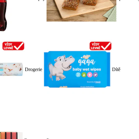
Drogerie
Dítě