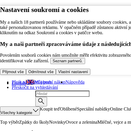
Nastavení soukromí a cookies
My a našich 18 partnerů používáme nebo ukládáme soubory cookies, ab
také personalizovanou reklamu. V opačném případě zůstanou aktivní j
kliknutím na odkaz Soukromí a cookies v patičce webu.
My a naši partneři zpracováváme údaje z následující
Povolením souborů cookies nám umožníte měřit efektivitu zobrazeného o
identifikovat vaše zařízení.
Seznam partnerů.
Přijmout vše
Odmítnout vše
Vlastní nastavení
Přejít na hlavní obsah
Můj první nákup
Nápověda
English
Přeskočit na vyhledávání
Koupit teď
Oblíbené
Speciální nabídky
Online Clu
Všechny kategorie
Top výběr
Zpátky do školy
Novinky
Ovoce a zelenina
Mléčné, vejce a m