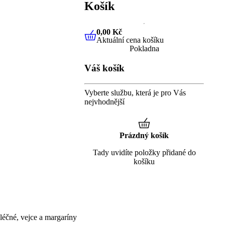
Košík
0,00 Kč
Aktuální cena košíku
0,00 Kč
Aktuální cena košíku
Pokladna
Váš košík
Vyberte službu, která je pro Vás
nejvhodnější
Prázdný košík
Tady uvidíte položky přidané do
košíku
éčné, vejce a margaríny