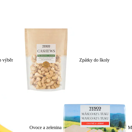
p výběr
Zpátky do školy
Ovoce a zelenina
Ml