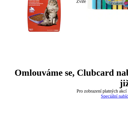
Zvíře
Omlouváme se, Clubcard nabíd
ji
Pro zobrazení platných akcí 
Speciální nabí