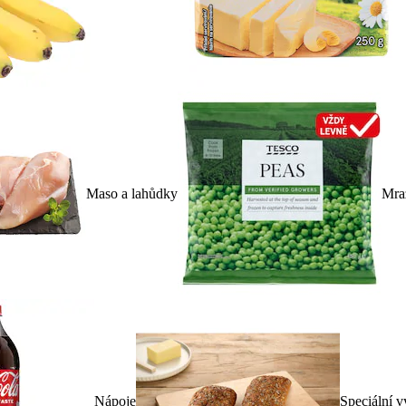
Maso a lahůdky
Mra
Nápoje
Speciální v