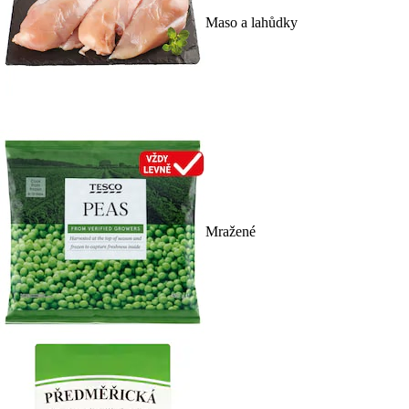
Maso a lahůdky
Mražené