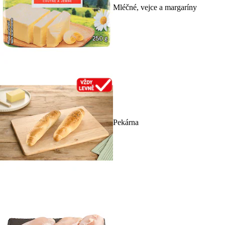
Mléčné, vejce a margaríny
Pekárna