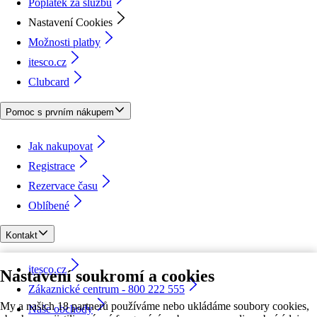
Poplatek za službu
Nastavení Cookies
Možnosti platby
itesco.cz
Clubcard
Pomoc s prvním nákupem
Jak nakupovat
Registrace
Rezervace času
Oblíbené
Kontakt
itesco.cz
Nastavení soukromí a cookies
Zákaznické centrum - 800 222 555
My a našich 18 partnerů používáme nebo ukládáme soubory cookies,
Naše obchody