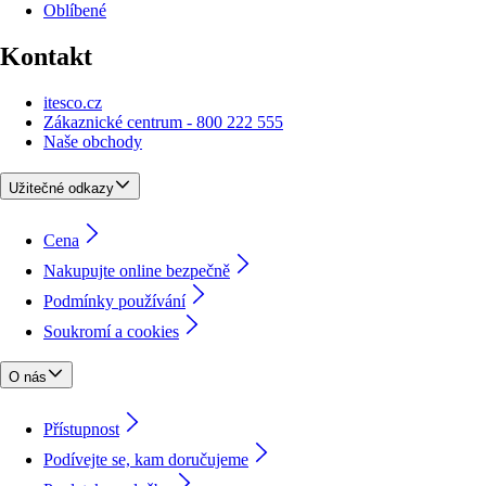
Oblíbené
Kontakt
itesco.cz
Zákaznické centrum - 800 222 555
Naše obchody
Užitečné odkazy
Cena
Nakupujte online bezpečně
Podmínky používání
Soukromí a cookies
O nás
Přístupnost
Podívejte se, kam doručujeme