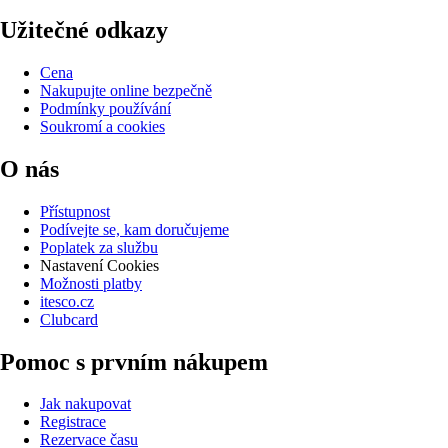
Užitečné odkazy
Cena
Nakupujte online bezpečně
Podmínky používání
Soukromí a cookies
O nás
Přístupnost
Podívejte se, kam doručujeme
Poplatek za službu
Nastavení Cookies
Možnosti platby
itesco.cz
Clubcard
Pomoc s prvním nákupem
Jak nakupovat
Registrace
Rezervace času