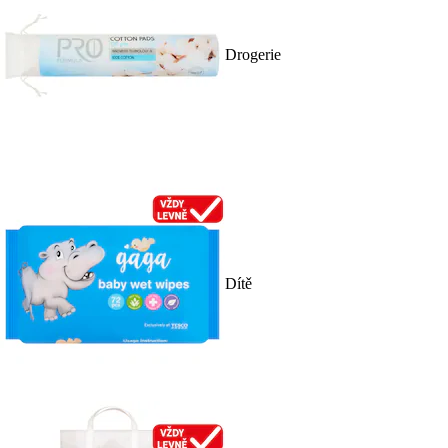
Drogerie
Dítě