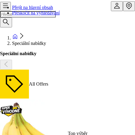
Přejít na hlavní obsah
Přeskočit na vyhledávání
Speciální nabídky
Speciální nabídky
All Offers
Top výběr