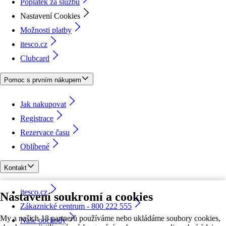
Poplatek za službu
Nastavení Cookies
Možnosti platby
itesco.cz
Clubcard
Pomoc s prvním nákupem
Jak nakupovat
Registrace
Rezervace času
Oblíbené
Kontakt
itesco.cz
Nastavení soukromí a cookies
Zákaznické centrum - 800 222 555
My a našich 18 partnerů používáme nebo ukládáme soubory cookies,
Naše obchody