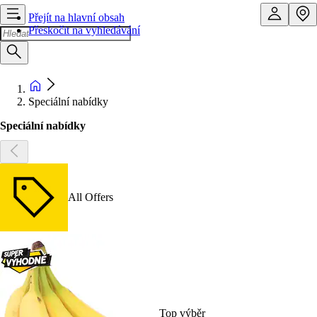
Přejít na hlavní obsah
Přeskočit na vyhledávání
Speciální nabídky
Speciální nabídky
All Offers
Top výběr