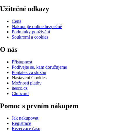
Užitečné odkazy
Cena
Nakupujte online bezpečně
Podmínky používání
Soukromí a cookies
O nás
Přístupnost
Podívejte se, kam doručujeme
Poplatek za službu
Nastavení Cookies
Možnosti platby
itesco.cz
Clubcard
Pomoc s prvním nákupem
Jak nakupovat
Registrace
Rezervace času