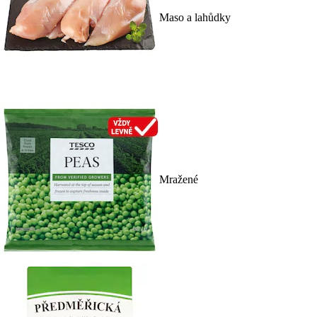
Maso a lahůdky
Mražené