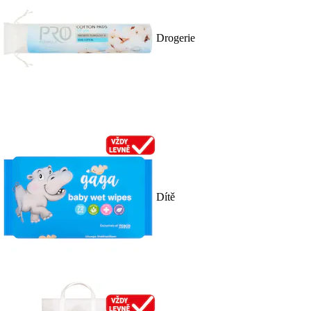
Drogerie
Dítě