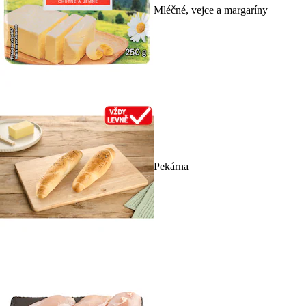
Mléčné, vejce a margaríny
Pekárna