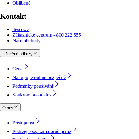
Oblíbené
Kontakt
itesco.cz
Zákaznické centrum - 800 222 555
Naše obchody
Užitečné odkazy
Cena
Nakupujte online bezpečně
Podmínky používání
Soukromí a cookies
O nás
Přístupnost
Podívejte se, kam doručujeme