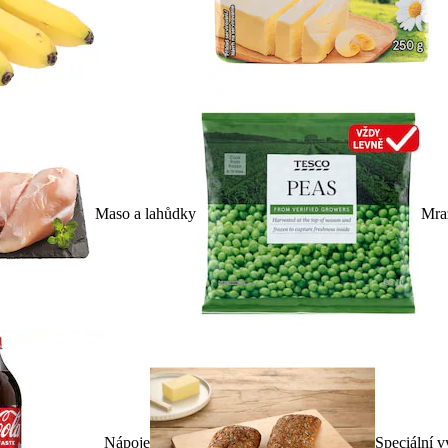
Maso a lahůdky
Mra
Nápoje
Speciální v