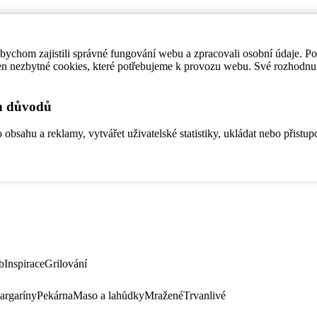
ychom zajistili správné fungování webu a zpracovali osobní údaje. P
en nezbytné cookies, které potřebujeme k provozu webu. Své rozhodnu
ch důvodů
bsahu a reklamy, vytvářet uživatelské statistiky, ukládat nebo přistup
b
Inspirace
Grilování
argaríny
Pekárna
Maso a lahůdky
Mražené
Trvanlivé