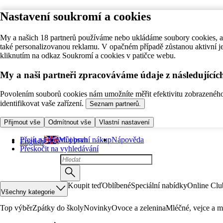
Nastavení soukromí a cookies
My a našich 18 partnerů používáme nebo ukládáme soubory cookies, ab
také personalizovanou reklamu. V opačném případě zůstanou aktivní j
kliknutím na odkaz Soukromí a cookies v patičce webu.
My a naši partneři zpracováváme údaje z následující
Povolením souborů cookies nám umožníte měřit efektivitu zobrazeného o
identifikovat vaše zařízení.
Seznam partnerů.
Přijmout vše
Odmítnout vše
Vlastní nastavení
Přejít na hlavní obsah
Můj první nákup
Nápověda
English
Přeskočit na vyhledávání
Koupit teď
Oblíbené
Speciální nabídky
Online Clu
Všechny kategorie
Top výběr
Zpátky do školy
Novinky
Ovoce a zelenina
Mléčné, vejce a m