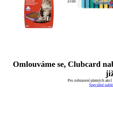
Zvíře
Omlouváme se, Clubcard nabíd
ji
Pro zobrazení platných akcí 
Speciální nabí