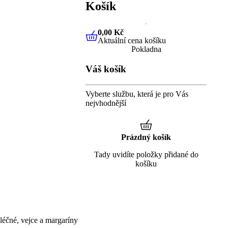
Košík
0,00 Kč
Aktuální cena košíku
0,00 Kč
Aktuální cena košíku
Pokladna
Váš košík
Vyberte službu, která je pro Vás
nejvhodnější
Prázdný košík
Tady uvidíte položky přidané do
košíku
éčné, vejce a margaríny