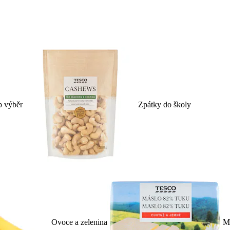
p výběr
Zpátky do školy
Ovoce a zelenina
Ml