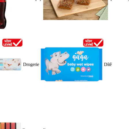
Drogerie
Dítě