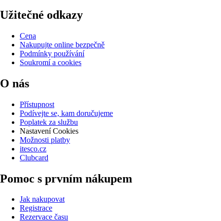
Užitečné odkazy
Cena
Nakupujte online bezpečně
Podmínky používání
Soukromí a cookies
O nás
Přístupnost
Podívejte se, kam doručujeme
Poplatek za službu
Nastavení Cookies
Možnosti platby
itesco.cz
Clubcard
Pomoc s prvním nákupem
Jak nakupovat
Registrace
Rezervace času