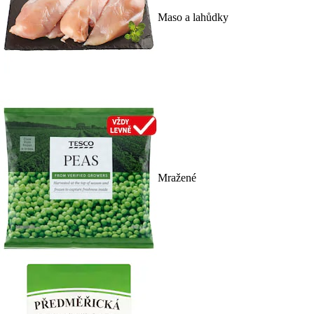
Maso a lahůdky
Mražené