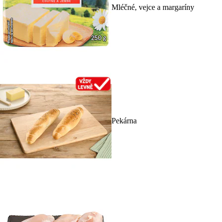
Mléčné, vejce a margaríny
Pekárna