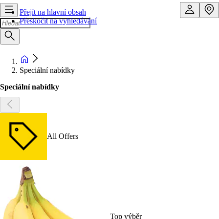
Přejít na hlavní obsah
Přeskočit na vyhledávání
Speciální nabídky
Speciální nabídky
All Offers
Top výběr