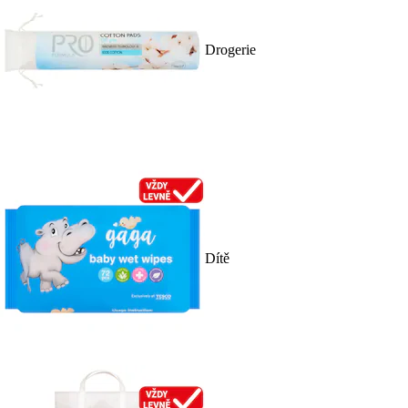
Drogerie
Dítě