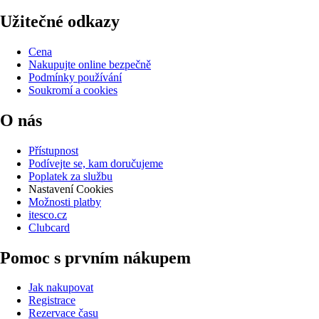
Užitečné odkazy
Cena
Nakupujte online bezpečně
Podmínky používání
Soukromí a cookies
O nás
Přístupnost
Podívejte se, kam doručujeme
Poplatek za službu
Nastavení Cookies
Možnosti platby
itesco.cz
Clubcard
Pomoc s prvním nákupem
Jak nakupovat
Registrace
Rezervace času