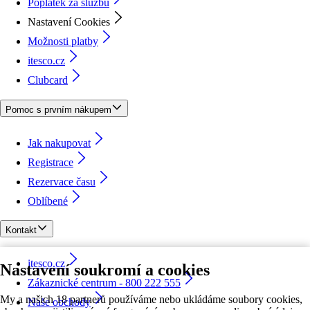
Poplatek za službu
Nastavení Cookies
Možnosti platby
itesco.cz
Clubcard
Pomoc s prvním nákupem
Jak nakupovat
Registrace
Rezervace času
Oblíbené
Kontakt
itesco.cz
Nastavení soukromí a cookies
Zákaznické centrum - 800 222 555
My a našich 18 partnerů používáme nebo ukládáme soubory cookies,
Naše obchody