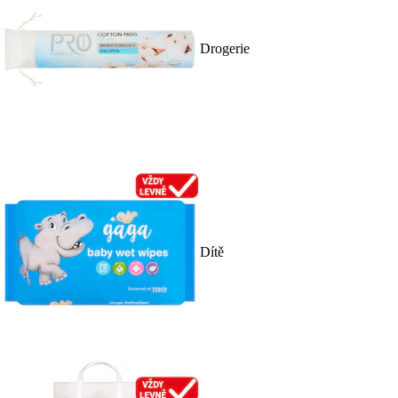
Drogerie
Dítě