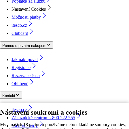
Poplatek za službu
Nastavení Cookies
Možnosti platby
itesco.cz
Clubcard
Pomoc s prvním nákupem
Jak nakupovat
Registrace
Rezervace času
Oblíbené
Kontakt
itesco.cz
Nastavení soukromí a cookies
Zákaznické centrum - 800 222 555
My a našich 18 partnerů používáme nebo ukládáme soubory cookies,
Naše obchody