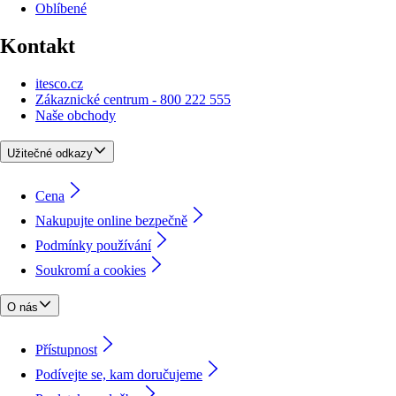
Oblíbené
Kontakt
itesco.cz
Zákaznické centrum - 800 222 555
Naše obchody
Užitečné odkazy
Cena
Nakupujte online bezpečně
Podmínky používání
Soukromí a cookies
O nás
Přístupnost
Podívejte se, kam doručujeme