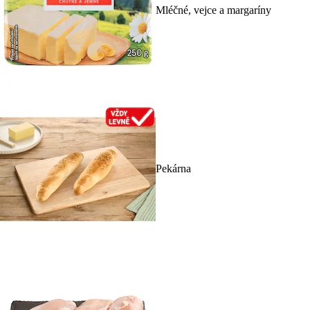
Mléčné, vejce a margaríny
Pekárna