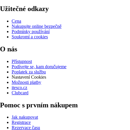
Užitečné odkazy
Cena
Nakupujte online bezpečně
Podmínky používání
Soukromí a cookies
O nás
Přístupnost
Podívejte se, kam doručujeme
Poplatek za službu
Nastavení Cookies
Možnosti platby
itesco.cz
Clubcard
Pomoc s prvním nákupem
Jak nakupovat
Registrace
Rezervace času