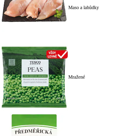
Maso a lahůdky
Mražené