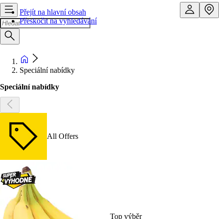
Přejít na hlavní obsah
Přeskočit na vyhledávání
Speciální nabídky
Speciální nabídky
All Offers
Top výběr