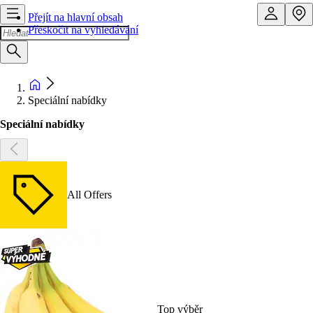
Přejít na hlavní obsah
Přeskočit na vyhledávání
Speciální nabídky
Speciální nabídky
All Offers
Top výběr