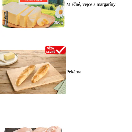
Mléčné, vejce a margaríny
Pekárna