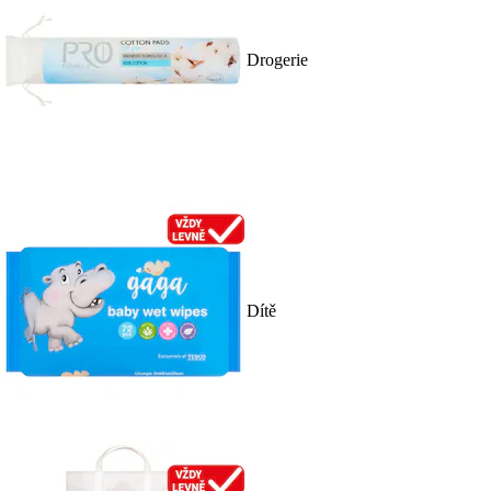
Drogerie
Dítě