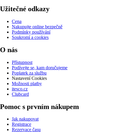
Užitečné odkazy
Cena
Nakupujte online bezpečně
Podmínky používání
Soukromí a cookies
O nás
Přístupnost
Podívejte se, kam doručujeme
Poplatek za službu
Nastavení Cookies
Možnosti platby
itesco.cz
Clubcard
Pomoc s prvním nákupem
Jak nakupovat
Registrace
Rezervace času