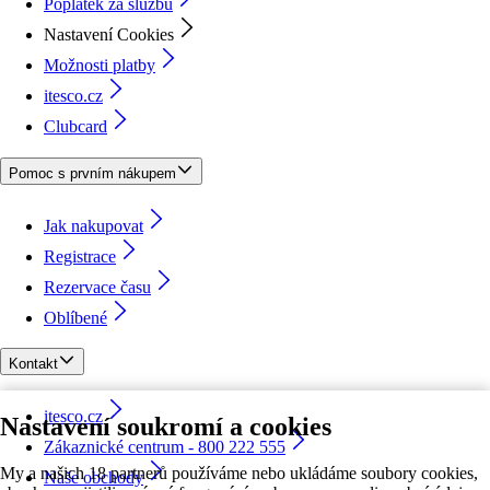
Poplatek za službu
Nastavení Cookies
Možnosti platby
itesco.cz
Clubcard
Pomoc s prvním nákupem
Jak nakupovat
Registrace
Rezervace času
Oblíbené
Kontakt
itesco.cz
Nastavení soukromí a cookies
Zákaznické centrum - 800 222 555
My a našich 18 partnerů používáme nebo ukládáme soubory cookies,
Naše obchody