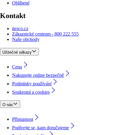
Oblíbené
Kontakt
itesco.cz
Zákaznické centrum - 800 222 555
Naše obchody
Užitečné odkazy
Cena
Nakupujte online bezpečně
Podmínky používání
Soukromí a cookies
O nás
Přístupnost
Podívejte se, kam doručujeme