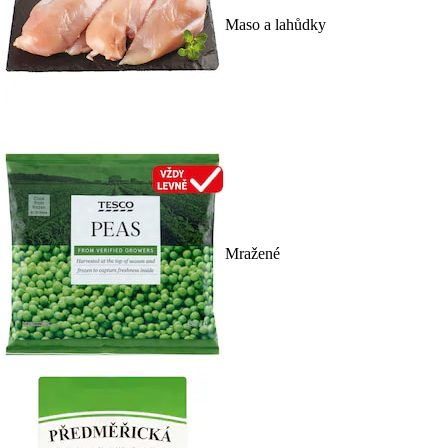
Maso a lahůdky
Mražené