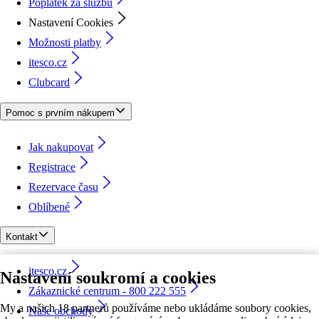
Poplatek za službu
Nastavení Cookies
Možnosti platby
itesco.cz
Clubcard
Pomoc s prvním nákupem
Jak nakupovat
Registrace
Rezervace času
Oblíbené
Kontakt
itesco.cz
Nastavení soukromí a cookies
Zákaznické centrum - 800 222 555
My a našich 18 partnerů používáme nebo ukládáme soubory cookies,
Naše obchody