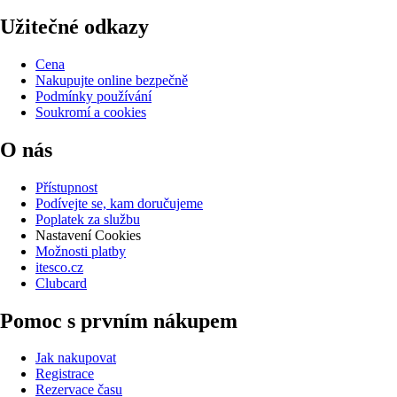
Užitečné odkazy
Cena
Nakupujte online bezpečně
Podmínky používání
Soukromí a cookies
O nás
Přístupnost
Podívejte se, kam doručujeme
Poplatek za službu
Nastavení Cookies
Možnosti platby
itesco.cz
Clubcard
Pomoc s prvním nákupem
Jak nakupovat
Registrace
Rezervace času