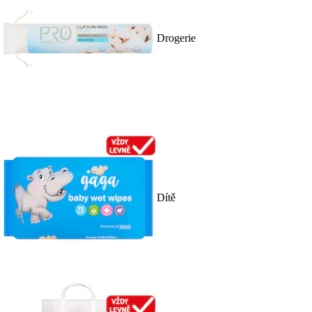
Drogerie
Dítě