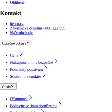
Oblíbené
Kontakt
itesco.cz
Zákaznické centrum - 800 222 555
Naše obchody
Užitečné odkazy
Cena
Nakupujte online bezpečně
Podmínky používání
Soukromí a cookies
O nás
Přístupnost
Podívejte se, kam doručujeme