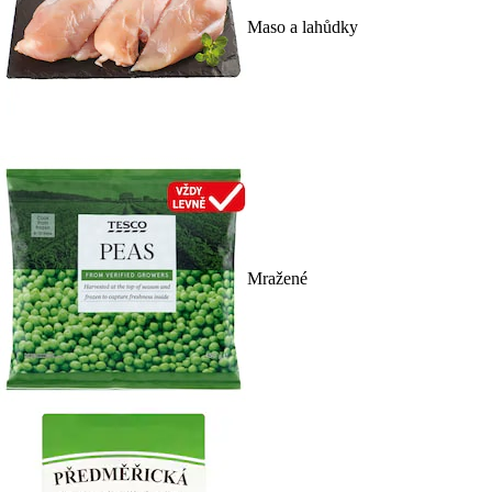
Maso a lahůdky
Mražené