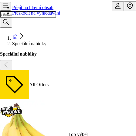
Přejít na hlavní obsah
Přeskočit na vyhledávání
Speciální nabídky
Speciální nabídky
All Offers
Top výběr