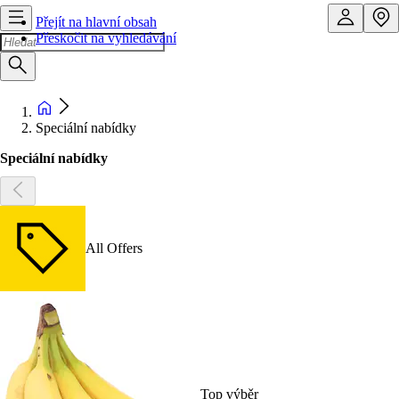
Přejít na hlavní obsah
Přeskočit na vyhledávání
Speciální nabídky
Speciální nabídky
All Offers
Top výběr