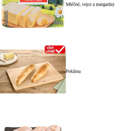
Mléčné, vejce a margaríny
Pekárna