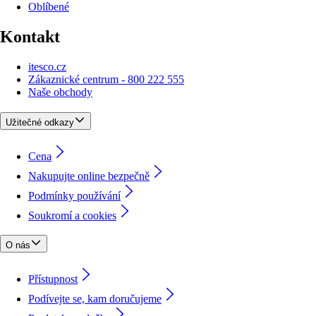
Oblíbené
Kontakt
itesco.cz
Zákaznické centrum - 800 222 555
Naše obchody
Užitečné odkazy
Cena
Nakupujte online bezpečně
Podmínky používání
Soukromí a cookies
O nás
Přístupnost
Podívejte se, kam doručujeme