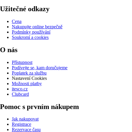
Užitečné odkazy
Cena
Nakupujte online bezpečně
Podmínky používání
Soukromí a cookies
O nás
Přístupnost
Podívejte se, kam doručujeme
Poplatek za službu
Nastavení Cookies
Možnosti platby
itesco.cz
Clubcard
Pomoc s prvním nákupem
Jak nakupovat
Registrace
Rezervace času