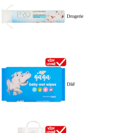
Drogerie
Dítě