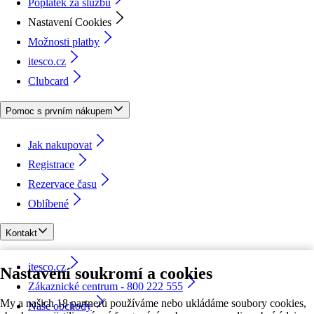
Poplatek za službu
Nastavení Cookies
Možnosti platby
itesco.cz
Clubcard
Pomoc s prvním nákupem
Jak nakupovat
Registrace
Rezervace času
Oblíbené
Kontakt
itesco.cz
Nastavení soukromí a cookies
Zákaznické centrum - 800 222 555
My a našich 18 partnerů používáme nebo ukládáme soubory cookies,
Naše obchody