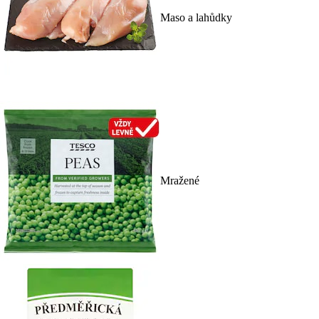
Maso a lahůdky
Mražené