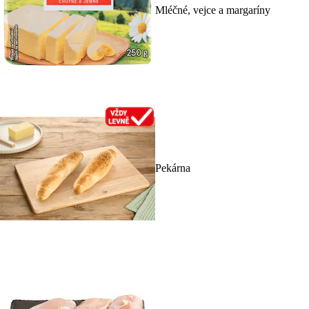
Mléčné, vejce a margaríny
Pekárna