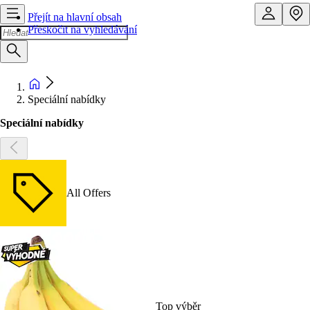
Přejít na hlavní obsah
Přeskočit na vyhledávání
Speciální nabídky
Speciální nabídky
All Offers
Top výběr