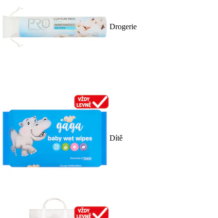
Drogerie
Dítě