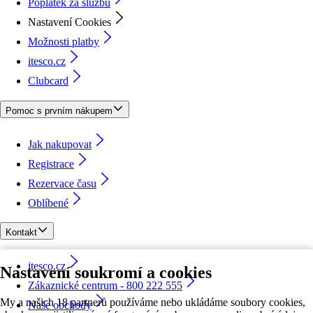
Poplatek za službu
Nastavení Cookies
Možnosti platby
itesco.cz
Clubcard
Pomoc s prvním nákupem
Jak nakupovat
Registrace
Rezervace času
Oblíbené
Kontakt
itesco.cz
Nastavení soukromí a cookies
Zákaznické centrum - 800 222 555
My a našich 18 partnerů používáme nebo ukládáme soubory cookies,
Naše obchody