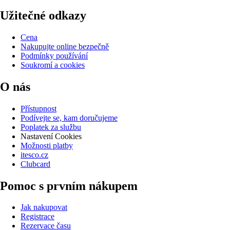
Užitečné odkazy
Cena
Nakupujte online bezpečně
Podmínky používání
Soukromí a cookies
O nás
Přístupnost
Podívejte se, kam doručujeme
Poplatek za službu
Nastavení Cookies
Možnosti platby
itesco.cz
Clubcard
Pomoc s prvním nákupem
Jak nakupovat
Registrace
Rezervace času