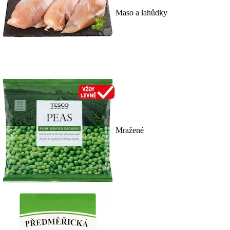
Maso a lahůdky
Mražené