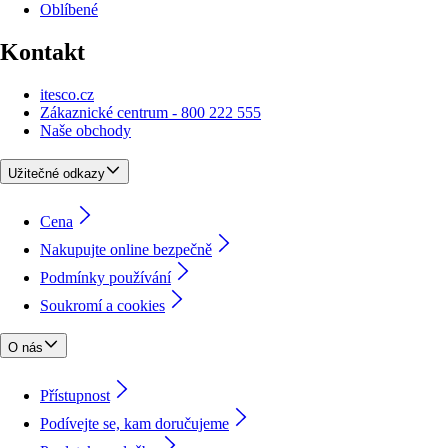
Oblíbené
Kontakt
itesco.cz
Zákaznické centrum - 800 222 555
Naše obchody
Užitečné odkazy
Cena
Nakupujte online bezpečně
Podmínky používání
Soukromí a cookies
O nás
Přístupnost
Podívejte se, kam doručujeme