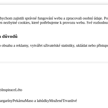
ychom zajistili správné fungování webu a zpracovali osobní údaje. P
en nezbytné cookies, které potřebujeme k provozu webu. Své rozhodnu
ch důvodů
bsahu a reklamy, vytvářet uživatelské statistiky, ukládat nebo přistup
b
Inspirace
Léto
argaríny
Pekárna
Maso a lahůdky
Mražené
Trvanlivé