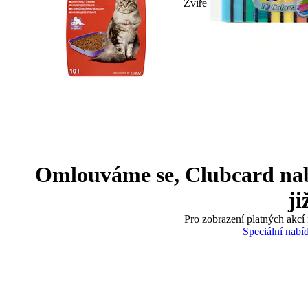
Zvíře
Omlouváme se, Clubcard nabíd
ji
Pro zobrazení platných akcí 
Speciální nabí