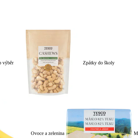
p výběr
Zpátky do školy
Ovoce a zelenina
Ml