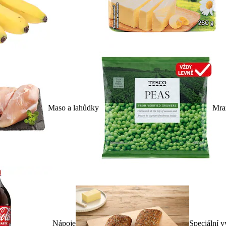
Maso a lahůdky
Mra
Nápoje
Speciální v