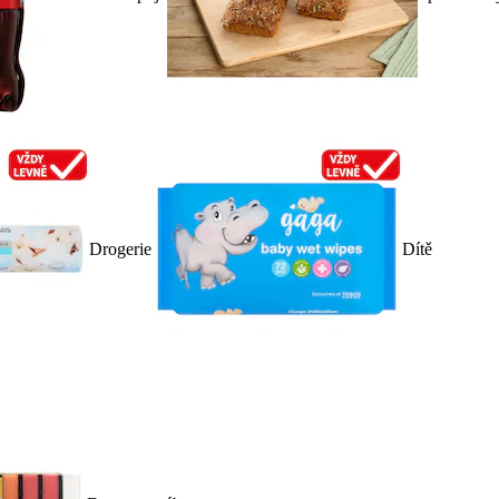
Drogerie
Dítě