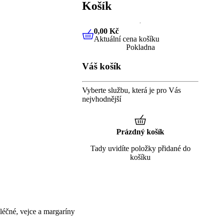
Košík
0,00 Kč
Aktuální cena košíku
0,00 Kč
Aktuální cena košíku
Pokladna
Váš košík
Vyberte službu, která je pro Vás
nejvhodnější
Prázdný košík
Tady uvidíte položky přidané do
košíku
éčné, vejce a margaríny