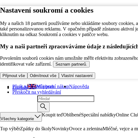
Nastavení soukromí a cookies
My a našich 18 partnerů používáme nebo ukládáme soubory cookies, ab
také personalizovanou reklamu. V opačném případě zůstanou aktivní j
kliknutím na odkaz Soukromí a cookies v patičce webu.
My a naši partneři zpracováváme údaje z následující
Povolením souborů cookies nám umožníte měřit efektivitu zobrazeného o
identifikovat vaše zařízení.
Seznam partnerů.
Přijmout vše
Odmítnout vše
Vlastní nastavení
Přejít na hlavní obsah
Můj první nákup
Nápověda
English
Přeskočit na vyhledávání
Koupit teď
Oblíbené
Speciální nabídky
Online Clu
Všechny kategorie
Top výběr
Zpátky do školy
Novinky
Ovoce a zelenina
Mléčné, vejce a m