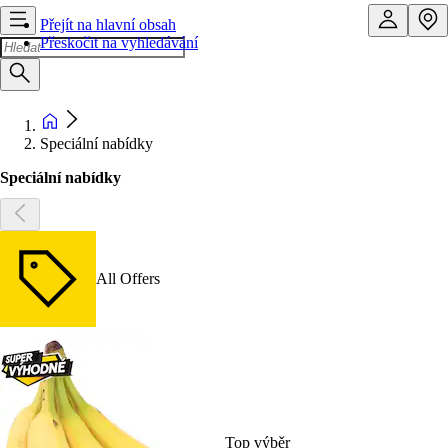
Přejít na hlavní obsah
Přeskočit na vyhledávání
Speciální nabídky
Speciální nabídky
All Offers
Top výběr