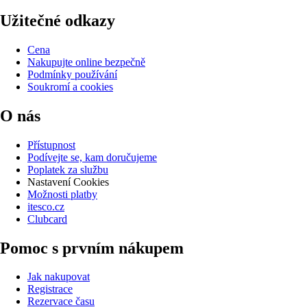
Užitečné odkazy
Cena
Nakupujte online bezpečně
Podmínky používání
Soukromí a cookies
O nás
Přístupnost
Podívejte se, kam doručujeme
Poplatek za službu
Nastavení Cookies
Možnosti platby
itesco.cz
Clubcard
Pomoc s prvním nákupem
Jak nakupovat
Registrace
Rezervace času