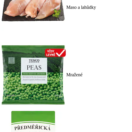
Maso a lahůdky
Mražené