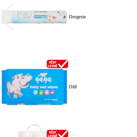
Drogerie
Dítě