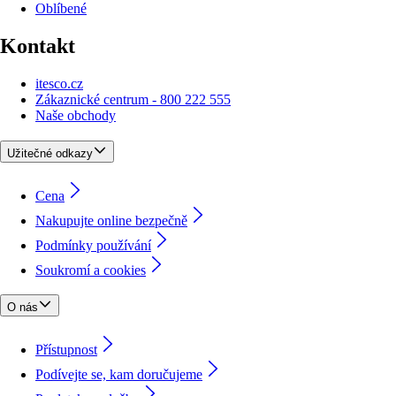
Oblíbené
Kontakt
itesco.cz
Zákaznické centrum - 800 222 555
Naše obchody
Užitečné odkazy
Cena
Nakupujte online bezpečně
Podmínky používání
Soukromí a cookies
O nás
Přístupnost
Podívejte se, kam doručujeme