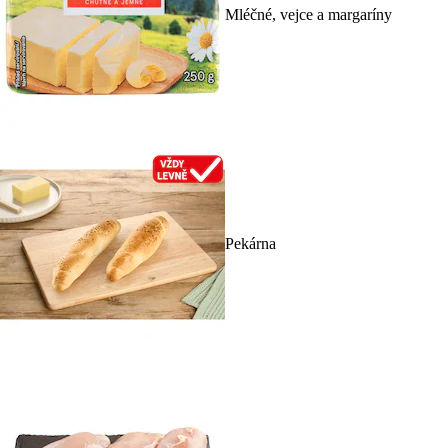
Mléčné, vejce a margaríny
Pekárna