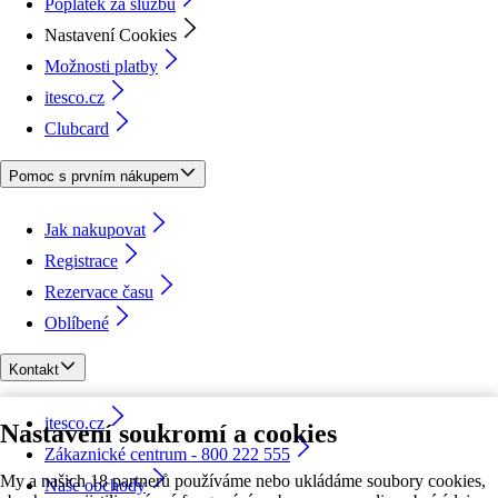
Poplatek za službu
Nastavení Cookies
Možnosti platby
itesco.cz
Clubcard
Pomoc s prvním nákupem
Jak nakupovat
Registrace
Rezervace času
Oblíbené
Kontakt
itesco.cz
Nastavení soukromí a cookies
Zákaznické centrum - 800 222 555
My a našich 18 partnerů používáme nebo ukládáme soubory cookies,
Naše obchody