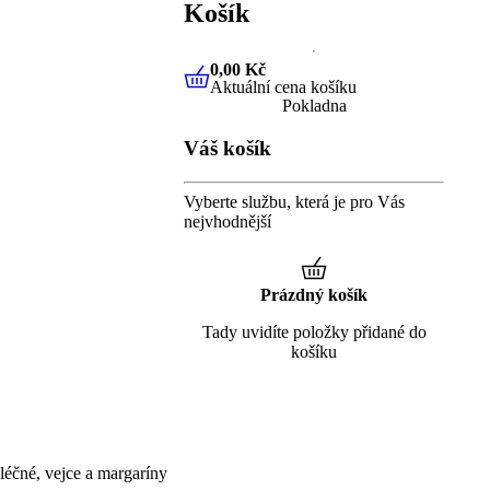
Košík
0,00 Kč
Aktuální cena košíku
0,00 Kč
Aktuální cena košíku
Pokladna
Váš košík
Vyberte službu, která je pro Vás
nejvhodnější
Prázdný košík
Tady uvidíte položky přidané do
košíku
éčné, vejce a margaríny