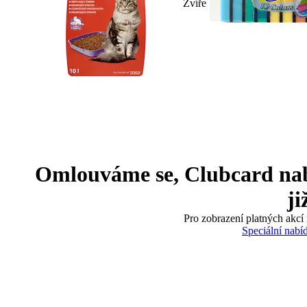
Zvíře
Omlouváme se, Clubcard nabíd
ji
Pro zobrazení platných akcí 
Speciální nabí