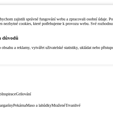
ychom zajistili správné fungování webu a zpracovali osobní údaje. P
en nezbytné cookies, které potřebujeme k provozu webu. Své rozhodnu
ch důvodů
bsahu a reklamy, vytvářet uživatelské statistiky, ukládat nebo přistup
b
Inspirace
Grilování
argaríny
Pekárna
Maso a lahůdky
Mražené
Trvanlivé