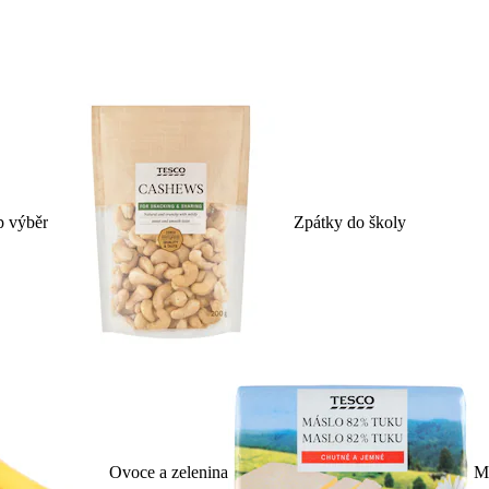
p výběr
Zpátky do školy
Ovoce a zelenina
Ml