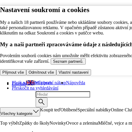
Nastavení soukromí a cookies
My a našich 18 partnerů používáme nebo ukládáme soubory cookies, ab
také personalizovanou reklamu. V opačném případě zůstanou aktivní j
kliknutím na odkaz Soukromí a cookies v patičce webu.
My a naši partneři zpracováváme údaje z následující
Povolením souborů cookies nám umožníte měřit efektivitu zobrazeného o
identifikovat vaše zařízení.
Seznam partnerů.
Přijmout vše
Odmítnout vše
Vlastní nastavení
Přejít na hlavní obsah
Můj první nákup
Nápověda
English
Přeskočit na vyhledávání
Koupit teď
Oblíbené
Speciální nabídky
Online Clu
Všechny kategorie
Top výběr
Zpátky do školy
Novinky
Ovoce a zelenina
Mléčné, vejce a m