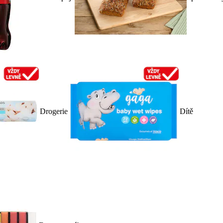
Drogerie
Dítě