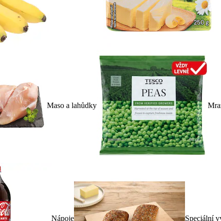
Maso a lahůdky
Mra
Nápoje
Speciální v