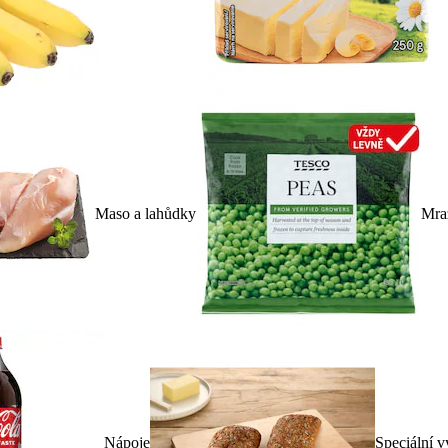
Maso a lahůdky
Mra
Nápoje
Speciální v