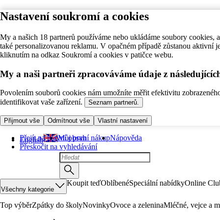
Nastavení soukromí a cookies
My a našich 18 partnerů používáme nebo ukládáme soubory cookies, ab
také personalizovanou reklamu. V opačném případě zůstanou aktivní j
kliknutím na odkaz Soukromí a cookies v patičce webu.
My a naši partneři zpracováváme údaje z následující
Povolením souborů cookies nám umožníte měřit efektivitu zobrazeného o
identifikovat vaše zařízení.
Seznam partnerů.
Přijmout vše
Odmítnout vše
Vlastní nastavení
Přejít na hlavní obsah
Můj první nákup
Nápověda
English
Přeskočit na vyhledávání
Koupit teď
Oblíbené
Speciální nabídky
Online Clu
Všechny kategorie
Top výběr
Zpátky do školy
Novinky
Ovoce a zelenina
Mléčné, vejce a m