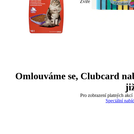
Zvíře
Omlouváme se, Clubcard nabíd
ji
Pro zobrazení platných akcí 
Speciální nabí