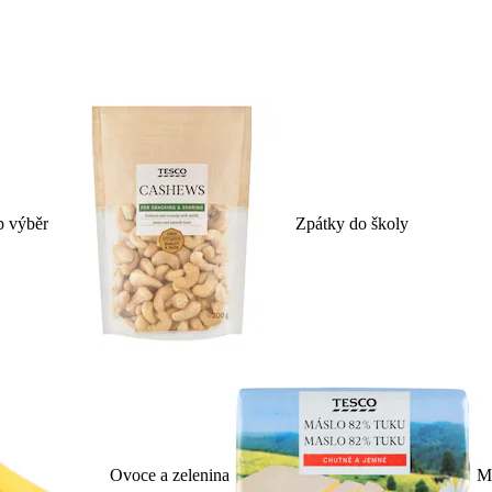
p výběr
Zpátky do školy
Ovoce a zelenina
Ml