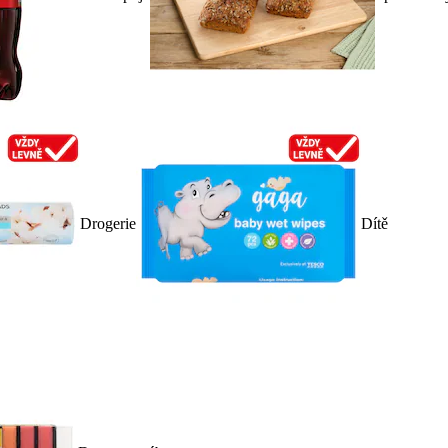
Drogerie
Dítě