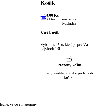
Košík
0,00 Kč
Aktuální cena košíku
0,00 Kč
Aktuální cena košíku
Pokladna
Váš košík
Vyberte službu, která je pro Vás
nejvhodnější
Prázdný košík
Tady uvidíte položky přidané do
košíku
éčné, vejce a margaríny