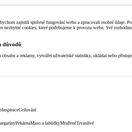
ychom zajistili správné fungování webu a zpracovali osobní údaje. P
en nezbytné cookies, které potřebujeme k provozu webu. Své rozhodnu
ch důvodů
bsahu a reklamy, vytvářet uživatelské statistiky, ukládat nebo přistup
b
Inspirace
Grilování
argaríny
Pekárna
Maso a lahůdky
Mražené
Trvanlivé