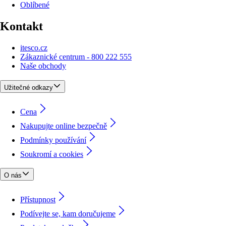
Oblíbené
Kontakt
itesco.cz
Zákaznické centrum - 800 222 555
Naše obchody
Užitečné odkazy
Cena
Nakupujte online bezpečně
Podmínky používání
Soukromí a cookies
O nás
Přístupnost
Podívejte se, kam doručujeme