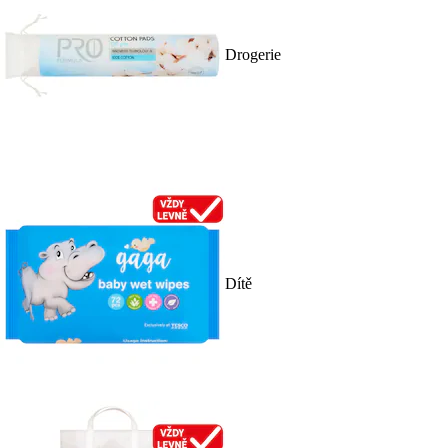
Drogerie
Dítě