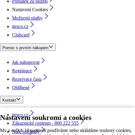
Poplatek za službu
Nastavení Cookies
Možnosti platby
itesco.cz
Clubcard
Pomoc s prvním nákupem
Jak nakupovat
Registrace
Rezervace času
Oblíbené
Kontakt
itesco.cz
Nastavení soukromí a cookies
Zákaznické centrum - 800 222 555
My a našich 18 partnerů používáme nebo ukládáme soubory cookies,
Naše obchody