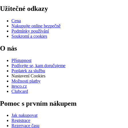
Užitečné odkazy
Cena
Nakupujte online bezpečně
Podmínky používání
Soukromí a cookies
O nás
Přístupnost
Podívejte se, kam doručujeme
Poplatek za službu
Nastavení Cookies
Možnosti platby
itesco.cz
Clubcard
Pomoc s prvním nákupem
Jak nakupovat
Registrace
Rezervace času