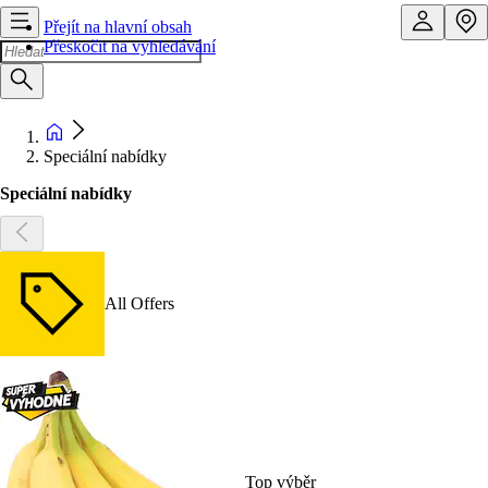
Přejít na hlavní obsah
Přeskočit na vyhledávání
Speciální nabídky
Speciální nabídky
All Offers
Top výběr