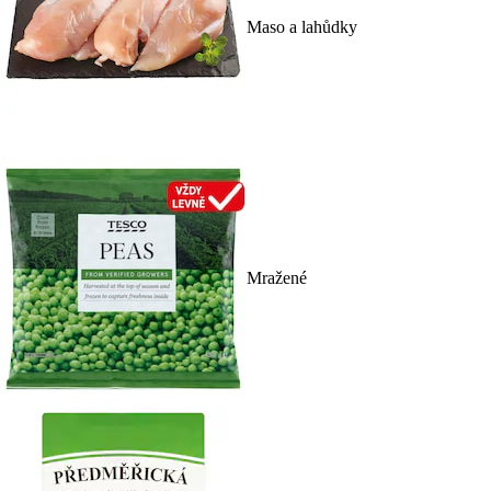
Maso a lahůdky
Mražené