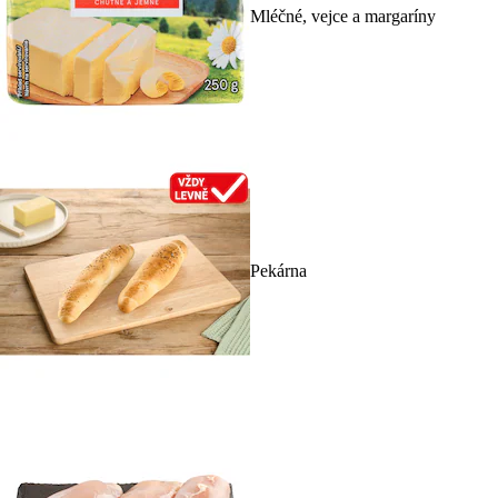
Mléčné, vejce a margaríny
Pekárna